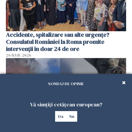
Accidente, spitalizare sau alte urgențe?
Consulatul României la Roma promite
intervenții în doar 24 de ore
26 IULIE 2026
SONDAJ DE OPINIE
Vă simțiți cetățean european?
Da
Nu
Ce a pățit o româncă în timp ce își plimba