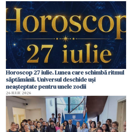
Horoscop 27 iulie. Lunea care schimbă ritmul
săptămânii. Universul deschide uși
neașteptate pentru unele zodii
26 IULIE 2026