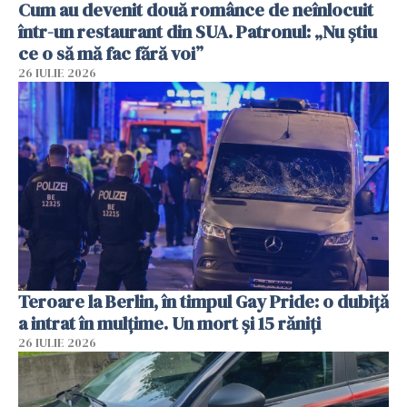
Cum au devenit două românce de neînlocuit
într-un restaurant din SUA. Patronul: „Nu știu
ce o să mă fac fără voi”
26 IULIE 2026
Teroare la Berlin, în timpul Gay Pride: o dubiță
a intrat în mulțime. Un mort și 15 răniți
26 IULIE 2026