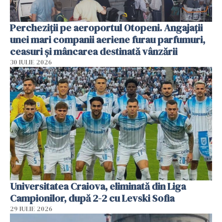
Percheziții pe aeroportul Otopeni. Angajații
unei mari companii aeriene furau parfumuri,
ceasuri și mâncarea destinată vânzării
30 IULIE 2026
Universitatea Craiova, eliminată din Liga
Campionilor, după 2-2 cu Levski Sofia
29 IULIE 2026