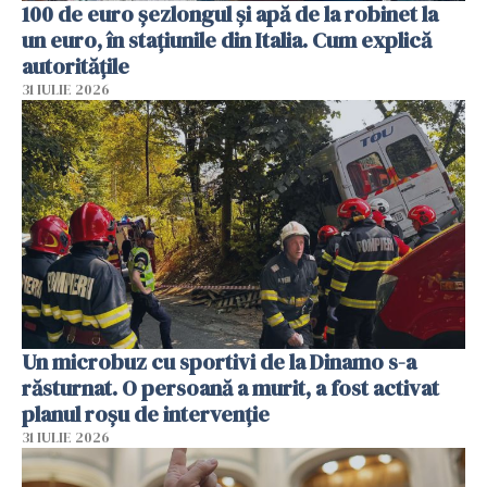
100 de euro șezlongul și apă de la robinet la
un euro, în stațiunile din Italia. Cum explică
autoritățile
31 IULIE 2026
Un microbuz cu sportivi de la Dinamo s-a
răsturnat. O persoană a murit, a fost activat
planul roșu de intervenție
31 IULIE 2026