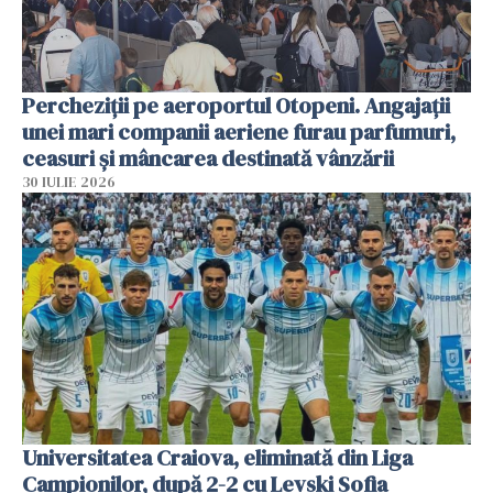
Percheziții pe aeroportul Otopeni. Angajații
unei mari companii aeriene furau parfumuri,
ceasuri și mâncarea destinată vânzării
30 IULIE 2026
Universitatea Craiova, eliminată din Liga
Campionilor, după 2-2 cu Levski Sofia