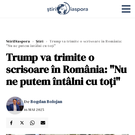
StiriDiaspora
›
Știri
›
Trump va trimite o scrisoare în România:
"Nu ne putem întâlni cu toți"
Trump va trimite o
scrisoare în România: "Nu
ne putem întâlni cu toți"
De
Bogdan Bolojan
16 MAI 2025