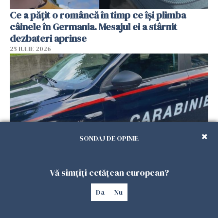
Ce a pățit o româncă în timp ce își plimba
câinele în Germania. Mesajul ei a stârnit
dezbateri aprinse
25 IULIE 2026
SONDAJ DE OPINIE
Româncă din Italia, acuzată că și-a lăsat copiii
Vă simțiți cetățean european?
singuri în casă pentru a merge la mall. Vecinii
Da
Nu
au dat alarma
25 IULIE 2026