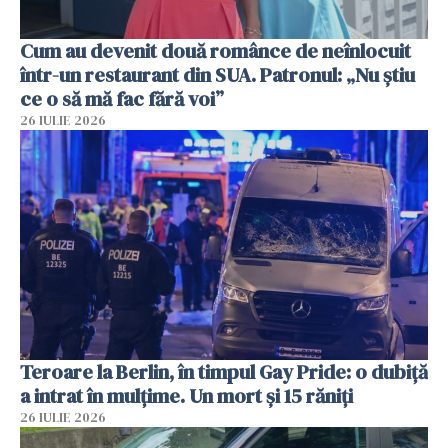
Cum au devenit două românce de neînlocuit
într-un restaurant din SUA. Patronul: „Nu știu
ce o să mă fac fără voi”
26 IULIE 2026
Teroare la Berlin, în timpul Gay Pride: o dubiță
a intrat în mulțime. Un mort și 15 răniți
26 IULIE 2026