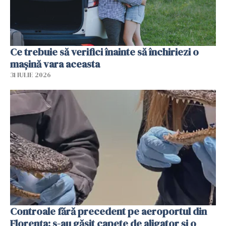
Ce trebuie să verifici înainte să închiriezi o
mașină vara aceasta
31 IULIE 2026
Controale fără precedent pe aeroportul din
Florența: s-au găsit capete de aligator și o