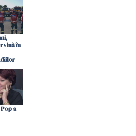
 plouat
ni,
ervină în
diilor
 Pop a