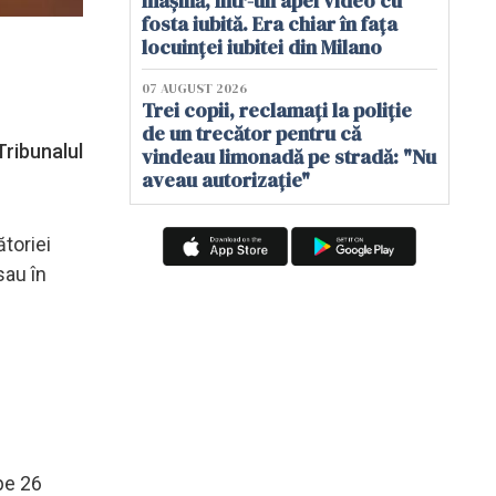
mașină, într-un apel video cu
fosta iubită. Era chiar în fața
locuinței iubitei din Milano
07 AUGUST 2026
Trei copii, reclamați la poliție
de un trecător pentru că
Tribunalul
vindeau limonadă pe stradă: "Nu
aveau autorizație"
toriei
sau în
pe 26