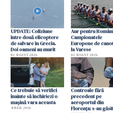
special
UPDATE: Coliziune
Aur pentru Români
între două elicoptere
Campionatele
de salvare în Grecia.
Europene de canot
Doi oameni au murit
la Varese
02 AUGUST 2026
02 AUGUST 2026
Ce trebuie să verifici
Controale fără
înainte să închiriezi o
precedent pe
mașină vara aceasta
aeroportul din
Florența: s-au găsi
31 IULIE 2026