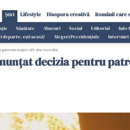
Știri
Lifestyle
Diaspora creativă
Românii care 
ație
Sănătate
Abuzuri
Social
Editorial
Info-
ti departe, ești acasă!
Alegeri Prezidențiale
Interviuri
 patronii stației GPL din Crevedia
nunțat decizia pentru patro