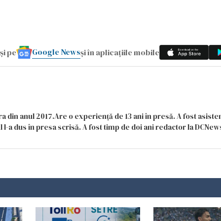
Google News
și pe
și în aplicațiile mobile
a din anul 2017.Are o experiență de 13 ani în presă. A fost asiste
 l-a dus în presa scrisă. A fost timp de doi ani redactor la DCNews