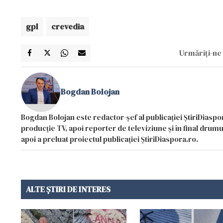
gpl
crevedia
Urmăriți-ne 
Bogdan Bolojan
Bogdan Bolojan este redactor-șef al publicației ȘtiriDiaspor
producție TV, apoi reporter de televiziune și în final drumul
apoi a preluat proiectul publicației ȘtiriDiaspora.ro.
ALTE ȘTIRI DE INTERES