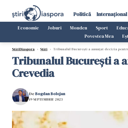
Politică
Internațional
Economie
Joburi
Monden
Sport
Educ
Povestea Mea
Eș
StiriDiaspora
›
Știri
›
Tribunalul București a anunțat decizia pentru
Tribunalul București a a
Crevedia
De
Bogdan Bolojan
19 SEPTEMBRIE 2023