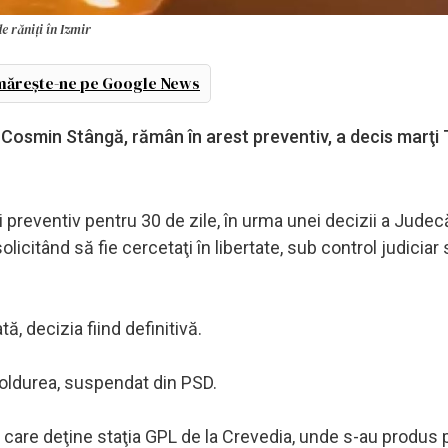
e răniți în Izmir
ărește-ne pe Google News
i Cosmin Stângă, rămân în arest preventiv, a decis marţi 
 preventiv pentru 30 de zile, în urma unei decizii a Judecă
icitând să fie cercetaţi în libertate, sub control judiciar 
ă, decizia fiind definitivă.
 Doldurea, suspendat din PSD.
, care deţine staţia GPL de la Crevedia, unde s-au produs 