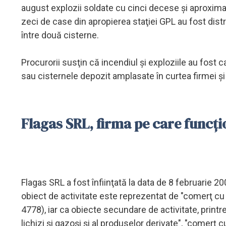
august explozii soldate cu cinci decese şi aproxima
zeci de case din apropierea staţiei GPL au fost dist
între două cisterne.
Procurorii susţin că incendiul şi exploziile au fost 
sau cisternele depozit amplasate în curtea firmei şi
Flagas SRL, firma pe care funcți
Flagas SRL a fost înfiinţată la data de 8 februarie 200
obiect de activitate este reprezentat de "comerţ cu
4778), iar ca obiecte secundare de activitate, printre 
lichizi şi gazoşi şi al produselor derivate", "comer