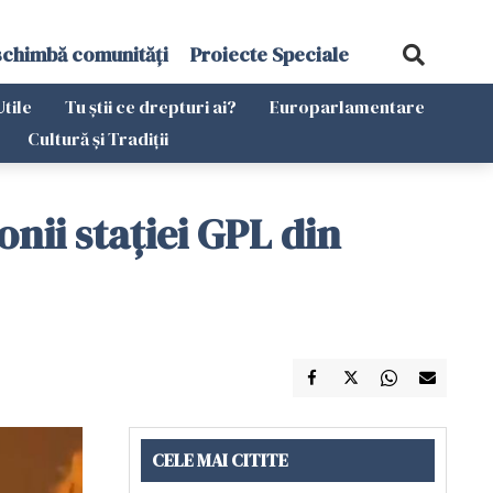
schimbă comunități
Proiecte Speciale
Utile
Tu știi ce drepturi ai?
Europarlamentare
Cultură și Tradiții
nii stației GPL din
CELE MAI CITITE