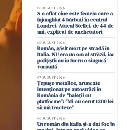
06 AUGUST 2026
S-a aflat cine este femeia care a
înjunghiat 4 bărbați în centrul
Londrei. Atacul Stellei, de 44 de
ani, explicat de anchetatori
06 AUGUST 2026
Român, găsit mort pe stradă în
Italia. NU era un om al străzii, iar
polițiștii au în lucru o singură
variantă
07 AUGUST 2026
Țepușe metalice, aruncate
intenționat pe autostrăzi în
România de "baieții cu
platforme": "Mi-au cerut 1200 lei
să mă tracteze"
06 AUGUST 2026
Un român din Italia și-a dat foc în