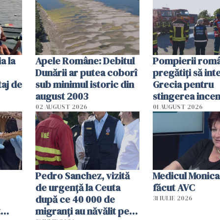
efectele, deși a
în iulie
a la
Apele Române: Debitul
Pompierii româ
Dunării ar putea coborî
pregătiţi să int
aj de
sub minimul istoric din
Grecia pentru
august 2003
stingerea incen
02 AUGUST 2026
01 AUGUST 2026
Pedro Sanchez, vizită
Medicul Monica
de urgență la Ceuta
făcut AVC
după ce 40 000 de
31 IULIE 2026
t
migranți au năvălit pe