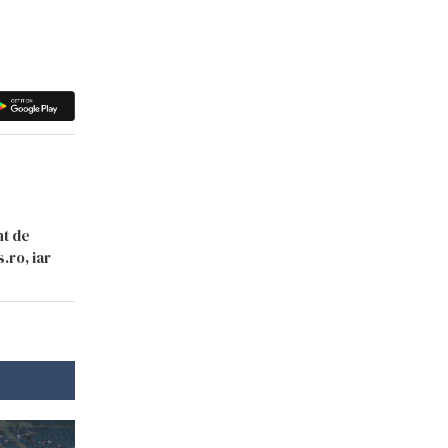
nt de
.ro, iar