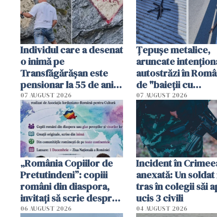
Individul care a desenat
Țepușe metalice,
o inimă pe
aruncate intențion
Transfăgărășan este
autostrăzi în Româ
pensionar la 55 de ani.
de "baieții cu
Poliția l-a identificat
platforme": "Mi-au
07 AUGUST 2026
07 AUGUST 2026
cerut 1200 lei să m
tracteze"
„România Copiilor de
Incident în Crimee
Pretutindeni”: copiii
anexată: Un soldat 
români din diaspora,
tras în colegii săi a
invitați să scrie despre
ucis 3 civili
România într-un volum
06 AUGUST 2026
04 AUGUST 2026