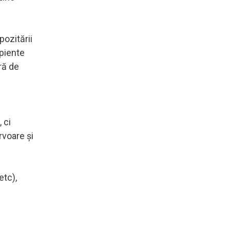
pozitării
ipiente
ră de
 ci
rvoare şi
etc),