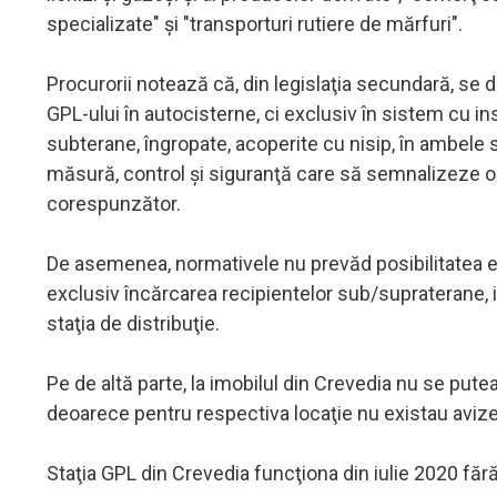
specializate" şi "transporturi rutiere de mărfuri".
Procurorii notează că, din legislaţia secundară, se 
GPL-ului în autocisterne, ci exclusiv în sistem cu i
subterane, îngropate, acoperite cu nisip, în ambele s
măsură, control şi siguranţă care să semnalizeze o
corespunzător.
De asemenea, normativele nu prevăd posibilitatea ef
exclusiv încărcarea recipientelor sub/supraterane, 
staţia de distribuţie.
Pe de altă parte, la imobilul din Crevedia nu se pute
deoarece pentru respectiva locaţie nu existau avizele ş
Staţia GPL din Crevedia funcţiona din iulie 2020 fără