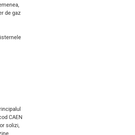
asemenea,
er de gaz
cisternele
rincipalul
 (cod CAEN
r solizi,
zine