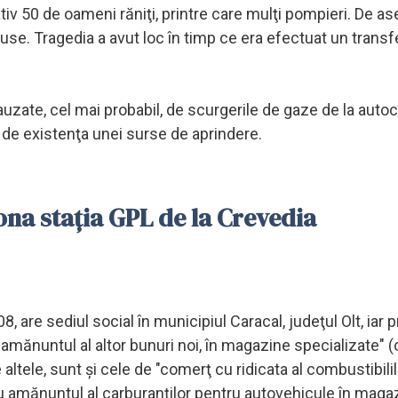
tiv 50 de oameni răniţi, printre care mulţi pompieri. De 
ruse. Tragedia a avut loc în timp ce era efectuat un transf
cauzate, cel mai probabil, de scurgerile de gaze de la auto
 de existenţa unei surse de aprindere.
ona stația GPL de la Crevedia
8, are sediul social în municipiul Caracal, judeţul Olt, iar p
 amănuntul al altor bunuri noi, în magazine specializate"
altele, sunt şi cele de "comerţ cu ridicata al combustibililo
ţ cu amănuntul al carburanţilor pentru autovehicule în maga