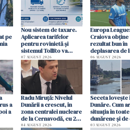
Nou sistem de taxare.
Europa League:
at pe
Aplicarea tarifelor
Craiova obține
nia
pentru rovinietă şi
rezultat bun în
sistemul TollRo va
deplasarea de 
începe la 1 octombrie
07 AUGUST 2026
06 AUGUST 2026
ă
a
Radu Miruţă: Nivelul
Seceta lovește 
rus a
Dunării a crescut, în
Dunăre. Cum ar
poi a
zona centralei nucleare
situația în toate
de la Cernavodă, cu 2
dunărene și de
cm faţă de ziua trecută
România resim
04 AUGUST 2026
03 AUGUST 2026