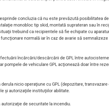
desprinde concluzia că nu este prevăzută posibilitatea de
nstalaţie monobloc tip skid, montată suprateran sau în rec
ituaţii trebuind ca recipientele să fie echipate cu aparatu
 funcţionare normală iar în caz de avarie să semnalizeze
ectuării încărcării/descărcării de GPL între autocisterne,
iar pompele de vehiculare GPL acţionează doar între reze
a derula nicio operaţiune cu GPL (depozitare, transvazare 
i autorizaţiile instituţiilor abilitate.
 autorizaţie de securitate la incendiu.