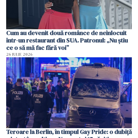
Cum au devenit două românce de neînlocuit
într-un restaurant din SUA. Patronul: „Nu știu
ce o să mă fac fără voi”
26 IULIE 2026
Teroare la Berlin, în timpul Gay Pride: o dubiță