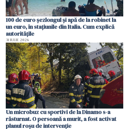
100 de euro șezlongul și apă de la robinet la
un euro, în stațiunile din Italia. Cum explică
autoritățile
31 IULIE 2026
Un microbuz cu sportivi de la Dinamo s-a
răsturnat. O persoană a murit, a fost activat
planul roșu de intervenție