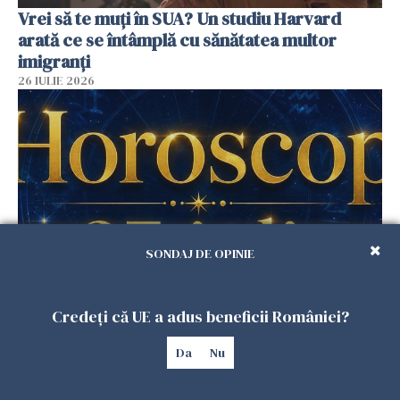
Vrei să te muți în SUA? Un studiu Harvard
arată ce se întâmplă cu sănătatea multor
imigranți
26 IULIE 2026
SONDAJ DE OPINIE
Horoscop 27 iulie. Lunea care schimbă ritmul
Credeți că UE a adus beneficii României?
săptămânii. Universul deschide uși
neașteptate pentru unele zodii
Da
Nu
26 IULIE 2026