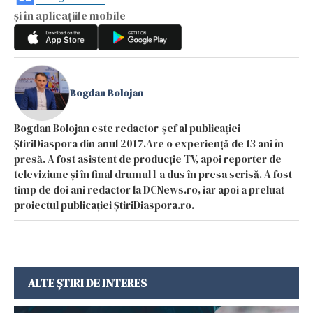
și în aplicațiile mobile
Bogdan Bolojan
Bogdan Bolojan este redactor-șef al publicației
ȘtiriDiaspora din anul 2017.Are o experiență de 13 ani în
presă. A fost asistent de producție TV, apoi reporter de
televiziune și în final drumul l-a dus în presa scrisă. A fost
timp de doi ani redactor la DCNews.ro, iar apoi a preluat
proiectul publicației ȘtiriDiaspora.ro.
ALTE ȘTIRI DE INTERES