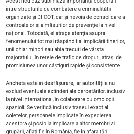
Acest nou caz subliniază importanța cooperării
între structurile de combatere a criminalității
organizate și DIICOT, dar și nevoia de consolidare a
controalelor și a măsurilor de prevenție la nivel
național. Totodată, el atrage atenția asupra
fenomenului tot mai răspândit al implicării tinerilor,
unii chiar minori sau abia trecuți de vârsta
majoratului, în rețele de trafic de droguri, atrași de
promisiunea unor câștiguri rapide și consistente.
Ancheta este în desfășurare, iar autoritățile nu
exclud eventuale extinderi ale cercetărilor, inclusiv
la nivel internațional, în colaborare cu omologii
spanioli. Se verifică inclusiv traseul exact al
coletelor, persoanele implicate în expedierea
acestora și posibila implicare a altor membri ai
grupării, aflați fie în România, fie în afara țării.