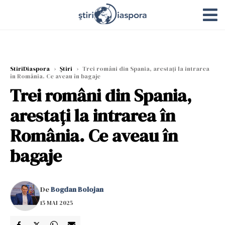
StiriDiaspora
›
Știri
›
Trei români din Spania, arestați la intrarea
în România. Ce aveau în bagaje
Trei români din Spania,
arestați la intrarea în
România. Ce aveau în
bagaje
De
Bogdan Bolojan
15 MAI 2025