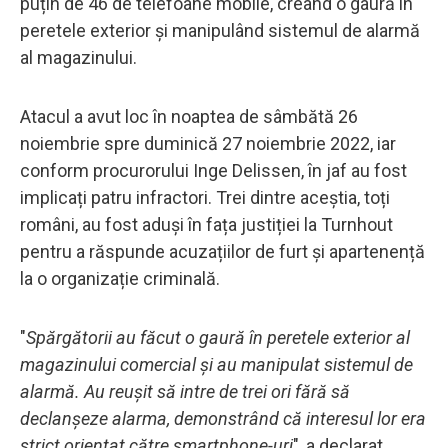
puțin de 46 de telefoane mobile, creând o gaură în
peretele exterior și manipulând sistemul de alarmă
al magazinului.
Atacul a avut loc în noaptea de sâmbătă 26
noiembrie spre duminică 27 noiembrie 2022, iar
conform procurorului Inge Delissen, în jaf au fost
implicați patru infractori. Trei dintre aceștia, toți
români, au fost aduși în fața justiției la Turnhout
pentru a răspunde acuzațiilor de furt și apartenență
la o organizație criminală.
"
Spărgătorii au făcut o gaură în peretele exterior al
magazinului comercial și au manipulat sistemul de
alarmă. Au reușit să intre de trei ori fără să
declanșeze alarma, demonstrând că interesul lor era
strict orientat către smartphone-uri
", a declarat