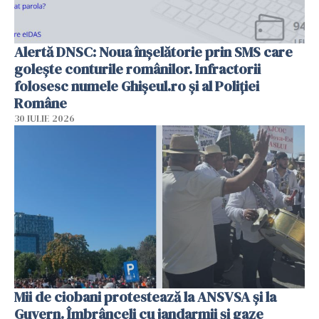
Alertă DNSC: Noua înșelătorie prin SMS care
golește conturile românilor. Infractorii
folosesc numele Ghișeul.ro și al Poliției
Române
30 IULIE 2026
Mii de ciobani protestează la ANSVSA și la
Guvern. Îmbrânceli cu jandarmii și gaze