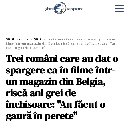
StiriDiaspora
›
Știri
›
Trei români care au dat o spargere ca în
filme într-un magazin din Belgia, riscă ani grei de închisoare: "Au
făcut o gaură în perete"
Trei români care au dat o
spargere ca în filme într-
un magazin din Belgia,
riscă ani grei de
închisoare: "Au făcut o
gaură în perete"