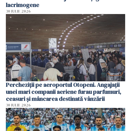
lacrimogene
30 IULIE 2026
Percheziții pe aeroportul Otopeni. Angajații
unei mari companii aeriene furau parfumuri,
ceasuri și mâncarea destinată vânzării
30 IULIE 2026