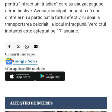
pentru "infracțiuni triadice" care au cauzat pagube
semnificative. Avocații inculpaților susțin că unul
dintre ei nu a participat la furtul efectiv, ci doar la
transportarea celorlalți la locul infracțiunii. Verdictul
instanței este așteptat pe 17 ianuarie.
Urmăriți-ne și pe
Google News
și în aplicațiile mobile
ALTE ȘTIRI DE INTERES