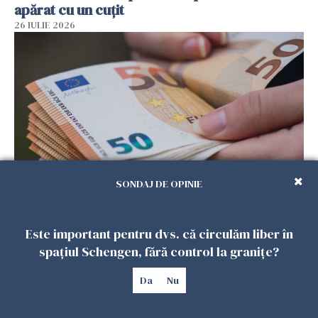
apărat cu un cuțit
26 IULIE 2026
SONDAJ DE OPINIE
Menajere și îngrijitori, în vizorul Fiscului din
Italia. Aproape 500.000 de euro din venituri,
Este important pentru dvs. că circulăm liber în
ascunși de autorități
spațiul Schengen, fără control la granițe?
26 IULIE 2026
Da
Nu