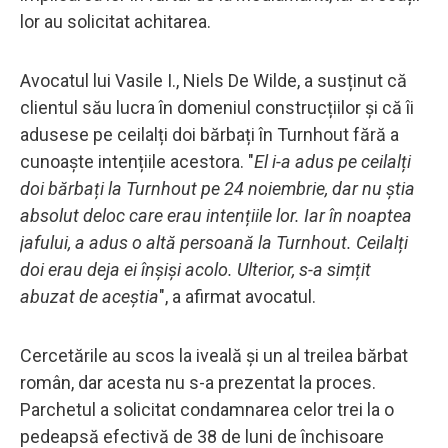
lor au solicitat achitarea.
Avocatul lui Vasile I., Niels De Wilde, a susținut că
clientul său lucra în domeniul construcțiilor și că îi
adusese pe ceilalți doi bărbați în Turnhout fără a
cunoaște intențiile acestora. "
El i-a adus pe ceilalți
doi bărbați la Turnhout pe 24 noiembrie, dar nu știa
absolut deloc care erau intențiile lor. Iar în noaptea
jafului, a adus o altă persoană la Turnhout. Ceilalți
doi erau deja ei înșiși acolo. Ulterior, s-a simțit
abuzat de aceștia
", a afirmat avocatul.
Cercetările au scos la iveală și un al treilea bărbat
român, dar acesta nu s-a prezentat la proces.
Parchetul a solicitat condamnarea celor trei la o
pedeapsă efectivă de 38 de luni de închisoare