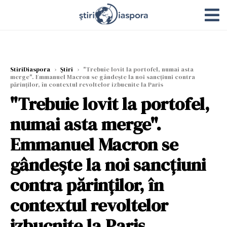
StiriDiaspora
›
Știri
›
"Trebuie lovit la portofel, numai asta
merge". Emmanuel Macron se gândeşte la noi sancţiuni contra
părinţilor, în contextul revoltelor izbucnite la Paris
"Trebuie lovit la portofel,
numai asta merge".
Emmanuel Macron se
gândeşte la noi sancţiuni
contra părinţilor, în
contextul revoltelor
izbucnite la Paris