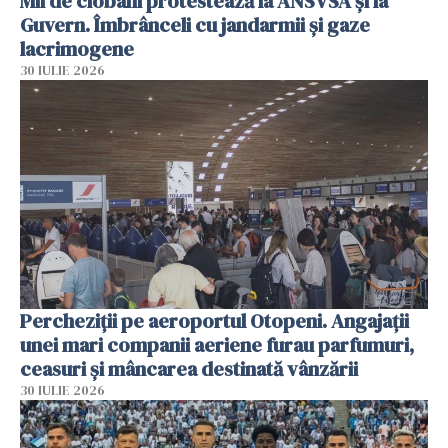
Mii de ciobani protestează la ANSVSA și la
Guvern. Îmbrânceli cu jandarmii și gaze
lacrimogene
30 IULIE 2026
Percheziții pe aeroportul Otopeni. Angajații
unei mari companii aeriene furau parfumuri,
ceasuri și mâncarea destinată vânzării
30 IULIE 2026