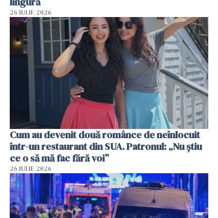
lingură
26 IULIE 2026
Cum au devenit două românce de neînlocuit
într-un restaurant din SUA. Patronul: „Nu știu
ce o să mă fac fără voi”
26 IULIE 2026