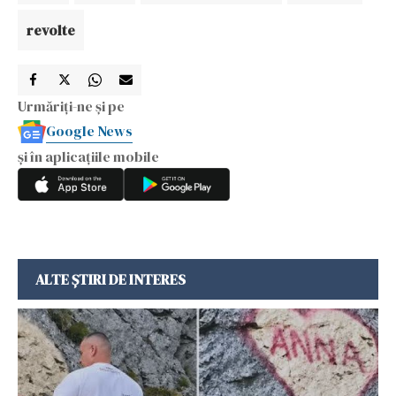
revolte
Urmăriți-ne și pe
Google News
și în aplicațiile mobile
ALTE ȘTIRI DE INTERES