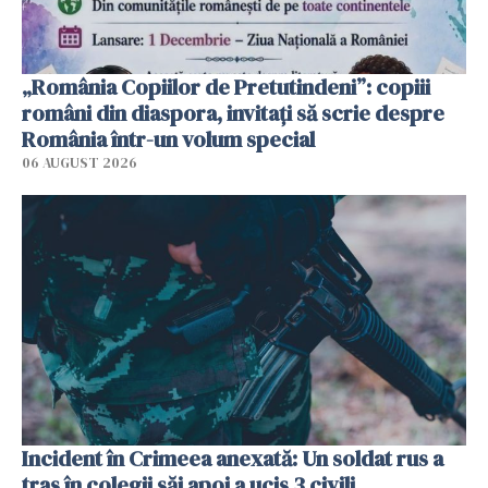
„România Copiilor de Pretutindeni”: copiii
români din diaspora, invitați să scrie despre
România într-un volum special
06 AUGUST 2026
Incident în Crimeea anexată: Un soldat rus a
tras în colegii săi apoi a ucis 3 civili