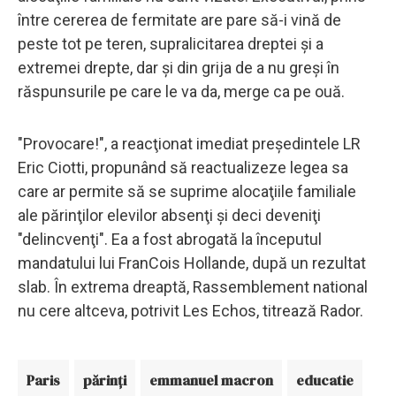
între cererea de fermitate are pare să-i vină de
peste tot pe teren, supralicitarea dreptei şi a
extremei drepte, dar şi din grija de a nu greşi în
răspunsurile pe care le va da, merge ca pe ouă.
"Provocare!", a reacţionat imediat preşedintele LR
Eric Ciotti, propunând să reactualizeze legea sa
care ar permite să se suprime alocaţiile familiale
ale părinţilor elevilor absenţi şi deci deveniţi
"delincvenţi". Ea a fost abrogată la începutul
mandatului lui FranCois Hollande, după un rezultat
slab. În extrema dreaptă, Rassemblement national
nu cere altceva, potrivit Les Echos, titrează Rador.
Paris
părinți
emmanuel macron
educatie