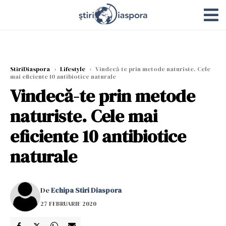
StiriDiaspora
›
Lifestyle
›
Vindecă-te prin metode naturiste. Cele
mai eficiente 10 antibiotice naturale
Vindecă-te prin metode
naturiste. Cele mai
eficiente 10 antibiotice
naturale
De
Echipa Stiri Diaspora
27 FEBRUARIE 2020