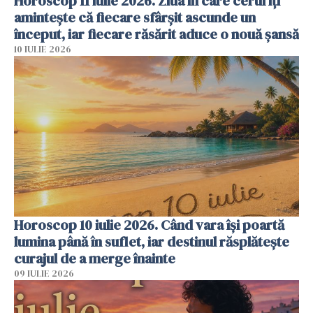
Horoscop 11 iulie 2026. Ziua în care cerul îți
amintește că fiecare sfârșit ascunde un
început, iar fiecare răsărit aduce o nouă șansă
10 IULIE 2026
Horoscop 10 iulie 2026. Când vara își poartă
lumina până în suflet, iar destinul răsplătește
curajul de a merge înainte
09 IULIE 2026