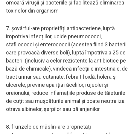
omoară virușii și bacteriile și facilitează eliminarea
toxinelor din organism
7. șovârful-are proprietăți antibacteriene, luptă
împotriva infecțiilor, ucide pneumococci,
stafilococci și enterococcii (acestea fiind 3 bacterii
care provoacă diverse boli), luptă împotriva a 25 de
bacterii (inclusiv a celor rezistente la antibiotice pe
bază de chimicale), vindecă infecțiile intestinale, de
tract urinar sau cutanate, febra tifoidă, holera și
ulcerele, previne apariția răcelilor, rujeolei și
oreionului, reduce inflamațiile produse de tăieturile
de cuțit sau mușcăturile animal și poate neutraliza
otrava albinelor, șerpilor sau păianjenilor
8. frunzele de măslin-are proprietăți