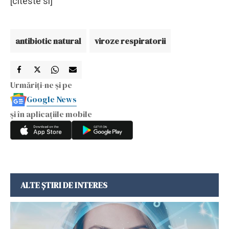
[citeste si]
antibiotic natural
viroze respiratorii
Urmăriți-ne și pe
Google News
și în aplicațiile mobile
ALTE ȘTIRI DE INTERES