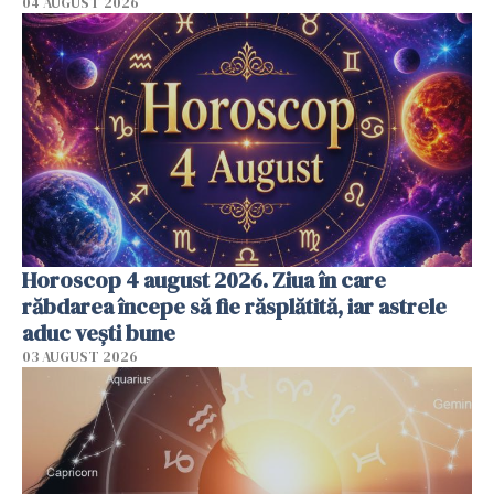
04 AUGUST 2026
Horoscop 4 august 2026. Ziua în care
răbdarea începe să fie răsplătită, iar astrele
aduc vești bune
03 AUGUST 2026