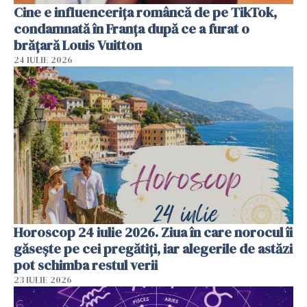
Cine e influencerița româncă de pe TikTok,
condamnată în Franța după ce a furat o
brățară Louis Vuitton
24 IULIE 2026
Horoscop 24 iulie 2026. Ziua în care norocul îi
găsește pe cei pregătiți, iar alegerile de astăzi
pot schimba restul verii
23 IULIE 2026