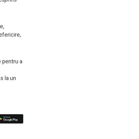
e,
fericire,
e pentru a
s la un