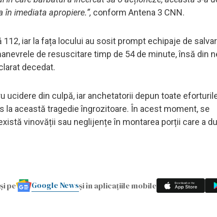
a în imediata apropiere.”,
conform Antena 3 CNN.
112, iar la fața locului au sosit prompt echipaje de salvar
anevrele de resuscitare timp de 54 de minute, însă din ne
eclarat decedat.
 ucidere din culpă, iar anchetatorii depun toate eforturil
s la această tragedie îngrozitoare. În acest moment, se
xistă vinovății sau neglijențe în montarea porții care a du
Google News
și pe
și în aplicațiile mobile