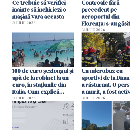
Ce trebuie să verifici
Controale fără
înainte să închiriezi o
precedent pe
mașină vara aceasta
aeroportul din
Florența: s-au găsi
31 IULIE 2026
capete de aligator 
31 IULIE 2026
sumă imensă de ba
100 de euro șezlongul și
Un microbuz cu
apă de la robinet la un
sportivi de la Dina
euro, în stațiunile din
a răsturnat. O per
Italia. Cum explică
a murit, a fost acti
autoritățile
planul roșu de
31 IULIE 2026
31 IULIE 2026
intervenție