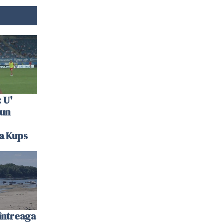
 U'
 un
la Kups
întreaga