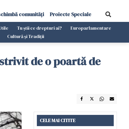
schimbă comunități
Proiecte Speciale
Utile
Tu știi ce drepturi ai?
Europarlamentare
Cultură și Tradiții
 strivit de o poartă de
CELE MAI CITITE