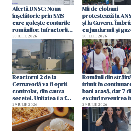
Alertă DNSC: Noua
Mii de ciobani
înșelătorie prin SMS
protestează la AN
care golește conturile
și la Guvern. Îmbrâ
românilor. Infractorii
cu jandarmii și gaz
folosesc numele
lacrimogene
30 IULIE 2026
30 IULIE 2026
Ghișeul.ro și al Poliției
Române
Reactorul 2 de la
Românii din străin
Cernavodă va fi oprit
trimit în continuar
controlat, din cauza
bani acasă, dar 7 d
secetei. Unitatea 1 a fost
exclud revenirea î
deja oprită
29 IULIE 2026
29 IULIE 2026