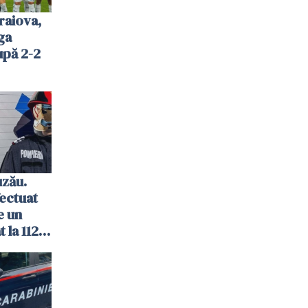
raiova,
ga
upă 2-2
uzău.
ectuat
e un
 la 112
biect