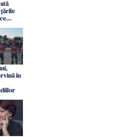
ată
 țările
 ce
te
 plouat
ni,
ervină în
diilor