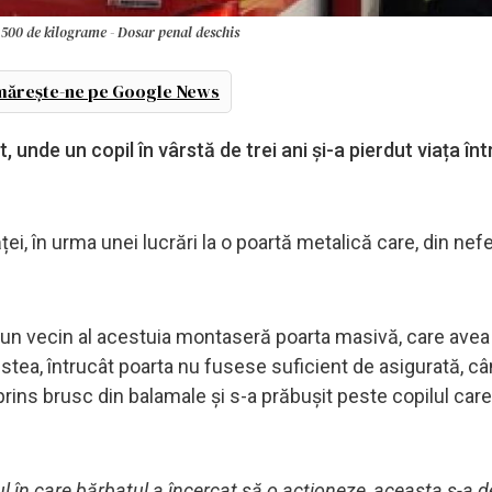
de 500 de kilograme - Dosar penal deschis
ărește-ne pe Google News
t, unde un copil în vârstă de trei ani și-a pierdut viața î
i, în urma unei lucrări la o poartă metalică care, din nefe
ui și un vecin al acestuia montaseră poarta masivă, care avea
stea, întrucât poarta nu fusese suficient de asigurată, c
rins brusc din balamale și s-a prăbușit peste copilul care
 în care bărbatul a încercat să o acționeze, aceasta s-a d