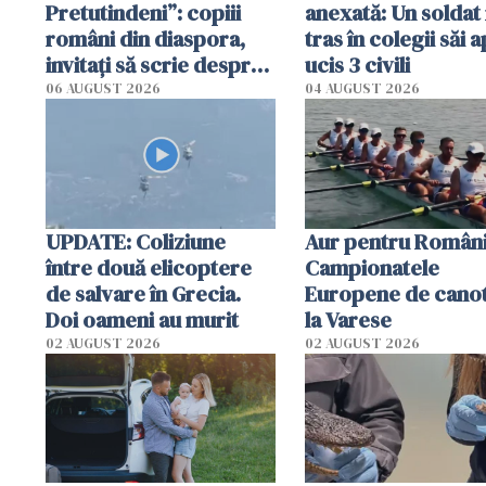
Pretutindeni”: copiii
anexată: Un soldat 
români din diaspora,
tras în colegii săi a
invitați să scrie despre
ucis 3 civili
România într-un volum
06 AUGUST 2026
04 AUGUST 2026
special
UPDATE: Coliziune
Aur pentru Români
între două elicoptere
Campionatele
de salvare în Grecia.
Europene de canot
Doi oameni au murit
la Varese
02 AUGUST 2026
02 AUGUST 2026