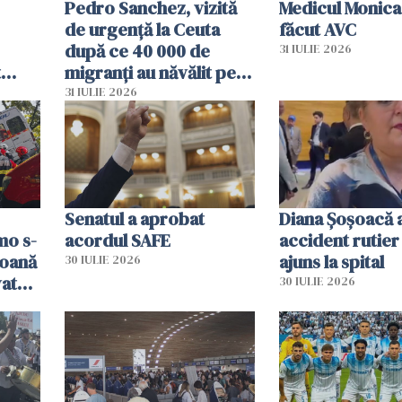
Pedro Sanchez, vizită
Medicul Monica
de urgență la Ceuta
făcut AVC
după ce 40 000 de
31 IULIE 2026
t
migranți au năvălit pe
și o
teritoriul spaniol: „Vom
31 IULIE 2026
ni
mobiliza toate
resursele"
Senatul a aprobat
Diana Șoșoacă a
mo s-
acordul SAFE
accident rutier 
soană
ajuns la spital
30 IULIE 2026
vat
30 IULIE 2026