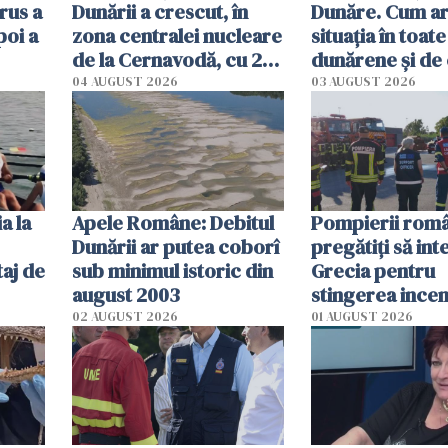
rus a
Dunării a crescut, în
Dunăre. Cum ar
poi a
zona centralei nucleare
situația în toate
de la Cernavodă, cu 2
dunărene și de
cm faţă de ziua trecută
România resim
04 AUGUST 2026
03 AUGUST 2026
efectele, deși a
în iulie
a la
Apele Române: Debitul
Pompierii româ
Dunării ar putea coborî
pregătiţi să int
aj de
sub minimul istoric din
Grecia pentru
august 2003
stingerea incen
02 AUGUST 2026
01 AUGUST 2026