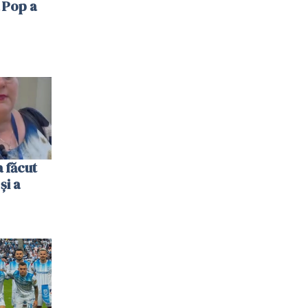
 Pop a
 făcut
și a