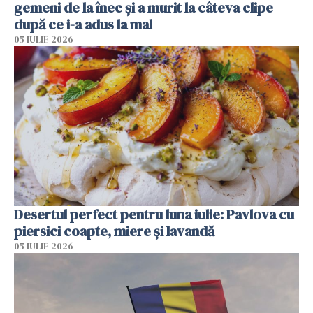
gemeni de la înec și a murit la câteva clipe
după ce i-a adus la mal
05 IULIE 2026
Desertul perfect pentru luna iulie: Pavlova cu
piersici coapte, miere și lavandă
05 IULIE 2026