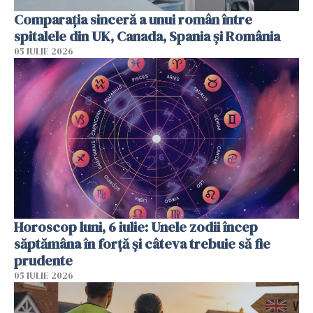
Comparația sinceră a unui român între
spitalele din UK, Canada, Spania și România
05 IULIE 2026
Horoscop luni, 6 iulie: Unele zodii încep
săptămâna în forță și câteva trebuie să fie
prudente
05 IULIE 2026