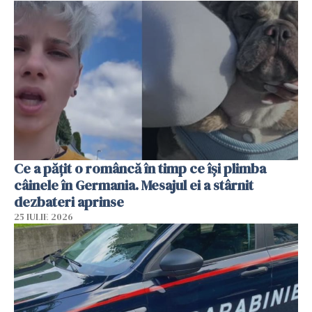
Ce a pățit o româncă în timp ce își plimba
câinele în Germania. Mesajul ei a stârnit
dezbateri aprinse
25 IULIE 2026