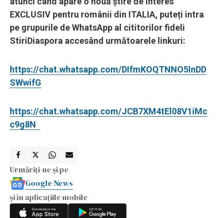
atunci când apare o nouă știre de interes
EXCLUSIV pentru românii din ITALIA, puteți intra
pe grupurile de WhatsApp al cititorilor fideli
StiriDiaspora accesând următoarele linkuri:
https://chat.whatsapp.com/DIfmKOQTNNO5InDD
SWwifG
https://chat.whatsapp.com/JCB7XM4tEl08V1iMc
c9g8N
Urmăriți-ne și pe
Google News
și în aplicațiile mobile