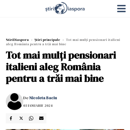
StiriDiaspora
›
Știri principale
›
Tot mai mulți pensionari italieni
aleg România pentru a trăi mai bine
Tot mai mulți pensionari
italieni aleg România
pentru a trăi mai bine
De
Nicoleta Baciu
03 IANUARIE 2024