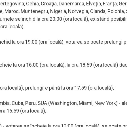
i Herţegovina, Cehia, Croaţia, Danemarca, Elveţia, Franţa, Ge
, Maroc, Muntenegru, Nigeria, Norvegia, Olanda, Polonia, 
urnele se închid la ora 20:00 (ora locală), existând posibil
(ora locală).
închid la ora 19:00 (ora locală); votarea se poate prelungi p
ncheie la ora 16:00 (ora locală), la ora 18:59 (ora locală) da
ra locală); prelungire până la ora 17:59 (ora locală);
mbia, Cuba, Peru, SUA (Washington, Miami, New York) - al
ora 16:59 (ora locală);
- votarea se încheie la ora 13:00 (ora locală); se poate p