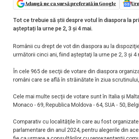
Adaugă-ne ca sursă preferată în Google
Urm
Tot ce trebuie să știi despre votul în diaspora la pr
așteptați la urne pe 2, 3 şi 4 mai.
Românii cu drept de vot din diaspora au la dispoziţi
următorii cinci ani, fiind aşteptaţi la urne pe 2, 3 şi 4
În cele 965 de secţii de votare din diaspora organiza
români care se află în străinătate în ziua scrutinului,
Cele mai multe secţii de votare sunt în Italia şi Malta
Monaco - 69, Republica Moldova - 64, SUA - 50, Belgia
Comparativ cu localităţile în care au fost organizate 
parlamentare din anul 2024, pentru alegerile din aces
fie ca urmare a consultărilor cu reprezentanţii comu