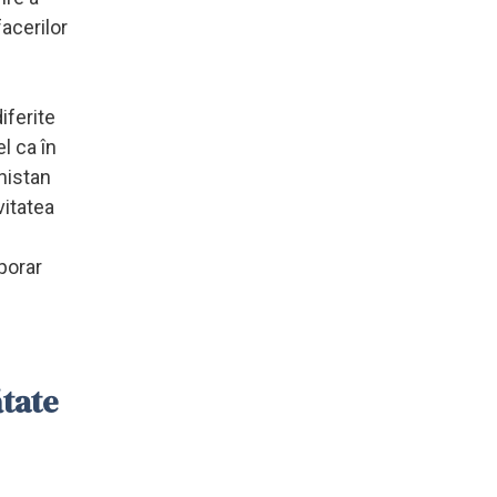
facerilor
iferite
l ca în
anistan
vitatea
porar
ătate