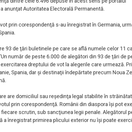
nţă dintre cele 6.496 depuse în acest sens pe portalul
e, a anunţat Autoritatea Electorală Permanentă.
 vot prin corespondenţă s-au înregistrat în Germania, urm
 Spania.
 93 de ţări buletinele pe care se află numele celor 11 ca
 "Un număr de peste 6.000 de alegători din 93 de ţări de p
ercitarea dreptului de vot la alegerile care urmează. Pr
anie, Spania, dar şi destinaţii îndepărtate precum Noua Z
nă.
are domiciliul sau reşedinţa legal stabilite în străinătat
 votul prin corespondenţă. Românii din diaspora îşi pot exe
 fiecare scrutin, sub sancţiunea legii penale. Alegătorul p
a înregistrat primirea plicului exterior nu îşi poate exerc