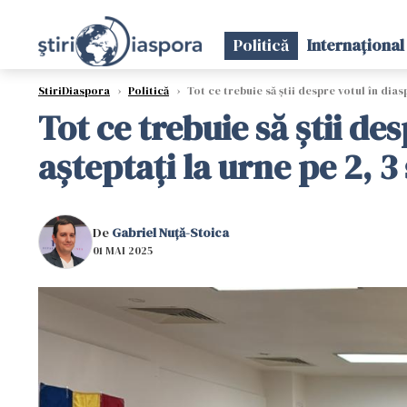
Politică
Internațional
StiriDiaspora
›
Politică
›
Tot ce trebuie să știi despre votul în dias
Tot ce trebuie să știi de
așteptați la urne pe 2, 3 
De
Gabriel Nuță-Stoica
01 MAI 2025