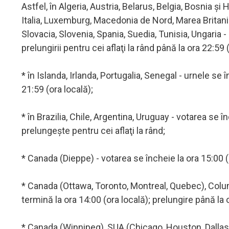
Astfel, în Algeria, Austria, Belarus, Belgia, Bosnia ş
Italia, Luxemburg, Macedonia de Nord, Marea Britanie
Slovacia, Slovenia, Spania, Suedia, Tunisia, Ungaria - 
prelungirii pentru cei aflaţi la rând până la ora 22:59 
* în Islanda, Irlanda, Portugalia, Senegal - urnele se 
21:59 (ora locală);
* în Brazilia, Chile, Argentina, Uruguay - votarea se î
prelungeşte pentru cei aflaţi la rând;
* Canada (Dieppe) - votarea se încheie la ora 15:00 (o
* Canada (Ottawa, Toronto, Montreal, Quebec), Colu
termină la ora 14:00 (ora locală); prelungire până la 
* Canada (Winnipeg), SUA (Chicago, Houston, Dallas) 