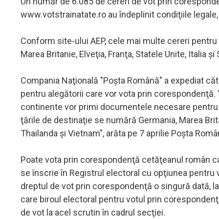
Un număr de 6.085 de cereri de vot prin coresponde
www.votstrainatate.ro au îndeplinit condiţiile legal
Conform site-ului AEP, cele mai multe cereri pentru
Marea Britanie, Elveţia, Franţa, Statele Unite, Italia şi
Compania Naţională "Poşta Română" a expediat către
pentru alegătorii care vor vota prin corespondenţă.
continente vor primi documentele necesare pentru ex
ţările de destinaţie se numără Germania, Marea Brit
Thailanda şi Vietnam", arăta pe 7 aprilie Poşta Româ
Poate vota prin corespondenţă cetăţeanul român care 
se înscrie în Registrul electoral cu opţiunea pentru
dreptul de vot prin corespondenţă o singură dată, la
care biroul electoral pentru votul prin corespondenţă 
de vot la acel scrutin în cadrul secţiei.