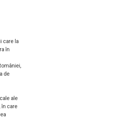
i care la
ra în
 României,
ra de
cale ale
 în care
rea