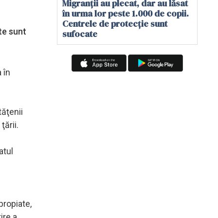
Migranții au plecat, dar au lăsat
în urma lor peste 1.000 de copii.
Centrele de protecție sunt
ate sunt
sufocate
 în
tăţenii
ţării.
atul
propiate,
ire a