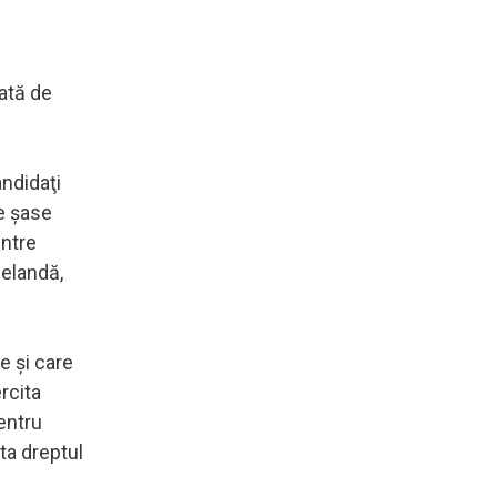
ată de
ndidaţi
e şase
intre
eelandă,
e şi care
rcita
entru
ita dreptul