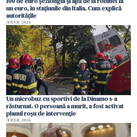
100 de euro șezlongul și apă de la robinet la
un euro, în stațiunile din Italia. Cum explică
autoritățile
31 IULIE 2026
Un microbuz cu sportivi de la Dinamo s-a
răsturnat. O persoană a murit, a fost activat
planul roșu de intervenție
31 IULIE 2026