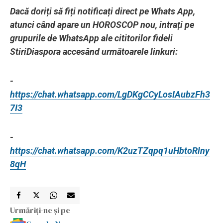
Dacă doriți să fiți notificați direct pe Whats App,
atunci când apare un HOROSCOP nou, intrați pe
grupurile de WhatsApp ale cititorilor fideli
StiriDiaspora accesând următoarele linkuri:
-
https://chat.whatsapp.com/LgDKgCCyLosIAubzFh3
7I3
-
https://chat.whatsapp.com/K2uzTZqpq1uHbtoRlny
8qH
Urmăriți-ne și pe