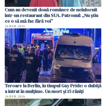
Cum au devenit două românce de neînlocuit
într-un restaurant din SUA. Patronul: „Nu știu
ce o să mă fac fără voi”
26 IULIE 2026
Teroare la Berlin, în timpul Gay Pride: o dubiță
a intrat în mulțime. Un mort și 15 răniți
26 IULIE 2026