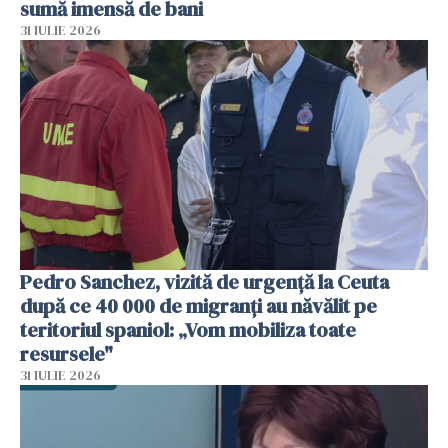
sumă imensă de bani
31 IULIE 2026
Pedro Sanchez, vizită de urgență la Ceuta
după ce 40 000 de migranți au năvălit pe
teritoriul spaniol: „Vom mobiliza toate
resursele"
31 IULIE 2026