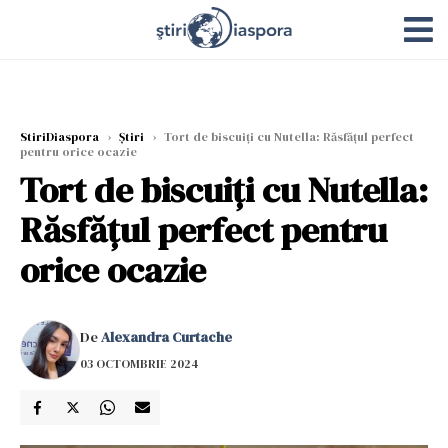
StiriDiaspora
›
Știri
›
Tort de biscuiți cu Nutella: Răsfățul perfect
pentru orice ocazie
Tort de biscuiți cu Nutella:
Răsfățul perfect pentru
orice ocazie
De
Alexandra Curtache
03 OCTOMBRIE 2024