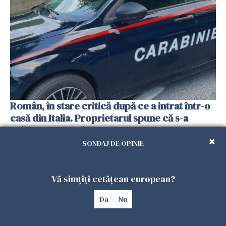
Român, în stare critică după ce a intrat într-o
casă din Italia. Proprietarul spune că s-a
apărat cu un cuțit
26 IULIE 2026
SONDAJ DE OPINIE
Vă simțiți cetățean european?
Da
Nu