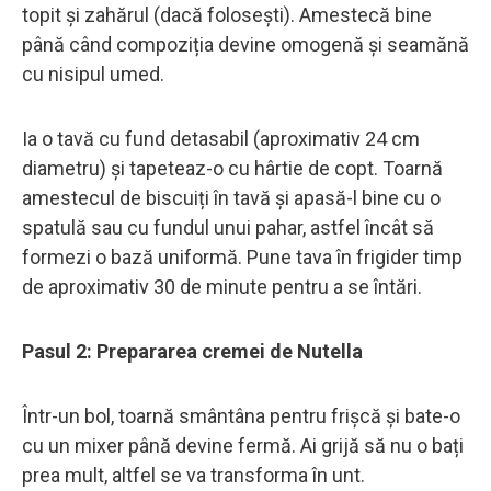
topit și zahărul (dacă folosești). Amestecă bine
până când compoziția devine omogenă și seamănă
cu nisipul umed.
Ia o tavă cu fund detasabil (aproximativ 24 cm
diametru) și tapeteaz-o cu hârtie de copt. Toarnă
amestecul de biscuiți în tavă și apasă-l bine cu o
spatulă sau cu fundul unui pahar, astfel încât să
formezi o bază uniformă. Pune tava în frigider timp
de aproximativ 30 de minute pentru a se întări.
Pasul 2: Prepararea cremei de Nutella
Într-un bol, toarnă smântâna pentru frișcă și bate-o
cu un mixer până devine fermă. Ai grijă să nu o bați
prea mult, altfel se va transforma în unt.