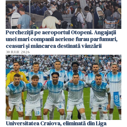
Percheziții pe aeroportul Otopeni. Angajații
unei mari companii aeriene furau parfumuri,
ceasuri și mâncarea destinată vânzării
30 IULIE 2026
Universitatea Craiova, eliminată din Liga