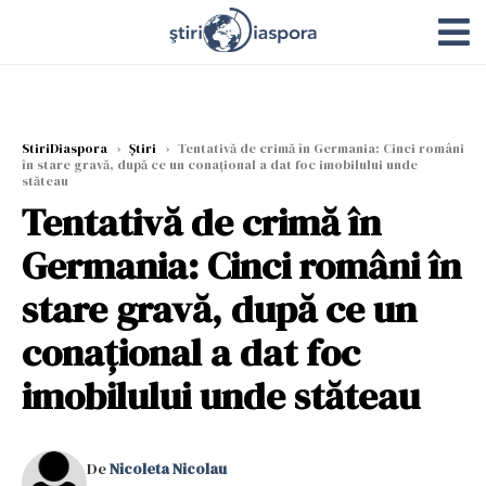
StiriDiaspora
›
Știri
›
Tentativă de crimă în Germania: Cinci români
în stare gravă, după ce un conațional a dat foc imobilului unde
stăteau
Tentativă de crimă în
Germania: Cinci români în
stare gravă, după ce un
conațional a dat foc
imobilului unde stăteau
De
Nicoleta Nicolau