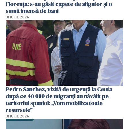
Florența: s-au găsit capete de aligator și o
sumă imensă de bani
31 IULIE 2026
Pedro Sanchez, vizită de urgență la Ceuta
după ce 40 000 de migranți au năvălit pe
teritoriul spaniol: „Vom mobiliza toate
resursele"
31 IULIE 2026