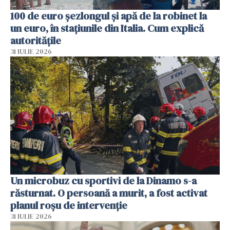
100 de euro șezlongul și apă de la robinet la
un euro, în stațiunile din Italia. Cum explică
autoritățile
31 IULIE 2026
Un microbuz cu sportivi de la Dinamo s-a
răsturnat. O persoană a murit, a fost activat
planul roșu de intervenție
31 IULIE 2026