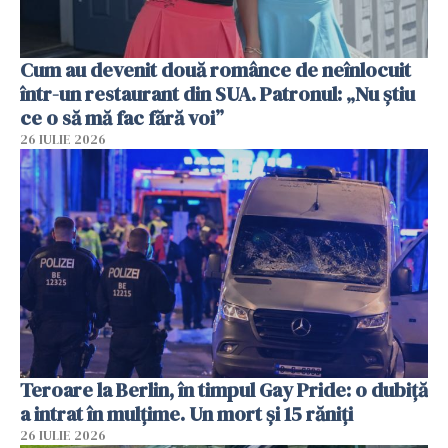
Cum au devenit două românce de neînlocuit
într-un restaurant din SUA. Patronul: „Nu știu
ce o să mă fac fără voi”
26 IULIE 2026
Teroare la Berlin, în timpul Gay Pride: o dubiță
a intrat în mulțime. Un mort și 15 răniți
26 IULIE 2026