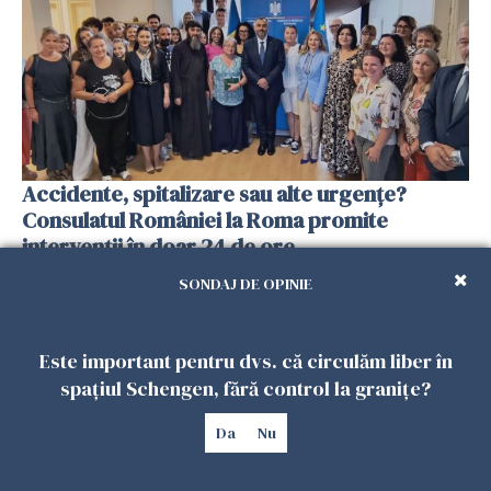
Accidente, spitalizare sau alte urgențe?
Consulatul României la Roma promite
intervenții în doar 24 de ore
26 IULIE 2026
SONDAJ DE OPINIE
Este important pentru dvs. că circulăm liber în
spațiul Schengen, fără control la granițe?
Da
Nu