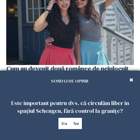
Cum au devenit două românce de neînlocuit
într-un restaurant din SUA. Patronul: „Nu știu
SONDAJ DE OPINIE
ce o să mă fac fără voi”
26 IULIE 2026
Este important pentru dvs. că circulăm liber în
spațiul Schengen, fără control la granițe?
Da
Nu