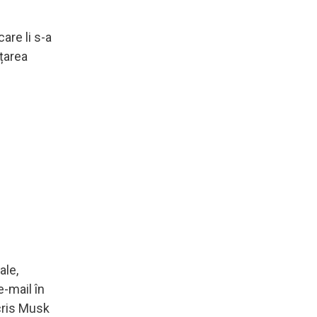
are li s-a
nțarea
ale,
e-mail în
scris Musk