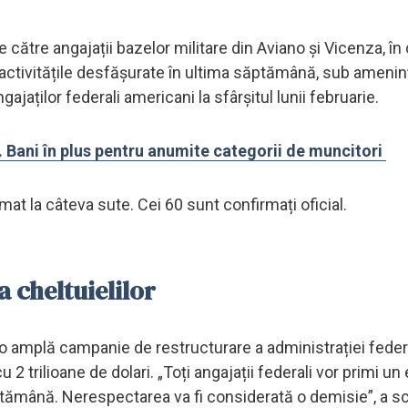
ătre angajații bazelor militare din Aviano și Vicenza, în c
i activitățile desfășurate în ultima săptămână, sub ameni
ajaților federali americani la sfârșitul lunii februarie.
ani în plus pentru anumite categorii de muncitori
imat la câteva sute. Cei 60 sunt confirmați oficial.
 cheltuielilor
o amplă campanie de restructurare a administrației feder
trilioane de dolari. „Toți angajații federali vor primi un 
săptămână. Nerespectarea va fi considerată o demisie”, a 