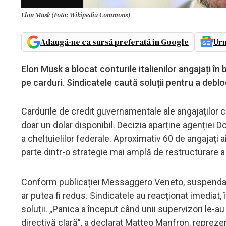
Elon Musk (Foto: Wikipedia Commons)
Adaugă-ne ca sursă preferată în Google
Urm
Elon Musk a blocat conturile italienilor angajați în 
pe carduri. Sindicatele caută soluții pentru a debl
Cardurile de credit guvernamentale ale angajaților civi
doar un dolar disponibil. Decizia aparține agenției 
a cheltuielilor federale. Aproximativ 60 de angajați a
parte dintr-o strategie mai amplă de restructurare a 
Conform publicației Messaggero Veneto, suspendarea 
ar putea fi redus. Sindicatele au reacționat imediat
soluții. „Panica a început când unii supervizori le-a
directivă clară”, a declarat Matteo Manfron, repreze