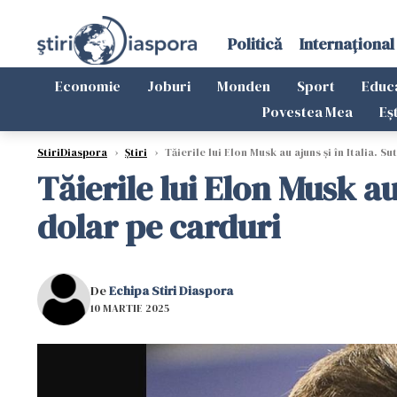
Politică
Internațional
Economie
Joburi
Monden
Sport
Educ
Povestea Mea
Eș
StiriDiaspora
›
Știri
›
Tăierile lui Elon Musk au ajuns și în Italia. S
Tăierile lui Elon Musk au 
dolar pe carduri
De
Echipa Stiri Diaspora
10 MARTIE 2025