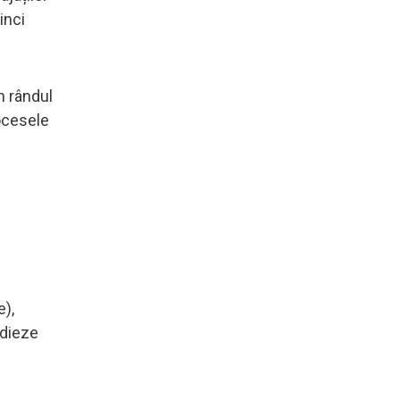
inci
n rândul
rocesele
e),
edieze