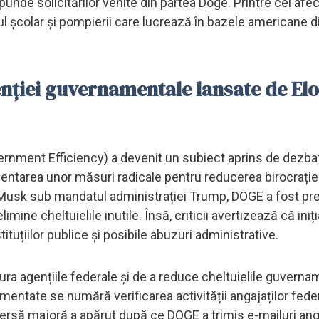
punde solicitărilor venite din partea Doge. Printre cei afec
 școlar și pompierii care lucrează în bazele americane din
nției guvernamentale lansate de El
ment Efficiency) a devenit un subiect aprins de dezbat
entarea unor măsuri radicale pentru reducerea birocrației
lon Musk sub mandatul administrației Trump, DOGE a fost p
mine cheltuielile inutile. Însă, criticii avertizează că iniți
tuțiilor publice și posibile abuzuri administrative.
ura agențiile federale și de a reduce cheltuielile guverna
mentate se numără verificarea activității angajaților feder
rsă majoră a apărut după ce DOGE a trimis e-mailuri anga