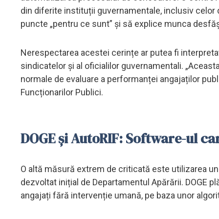
din diferite instituții guvernamentale, inclusiv celor d
puncte „pentru ce sunt” și să explice munca desfă
Nerespectarea acestei cerințe ar putea fi interpreta
sindicatelor și al oficialilor guvernamentali. „Acea
normale de evaluare a performanței angajaților public
Funcționarilor Publici.
DOGE și AutoRIF: Software-ul ca
O altă măsură extrem de criticată este utilizarea 
dezvoltat inițial de Departamentul Apărării. DOGE p
angajați fără intervenție umană, pe baza unor algori