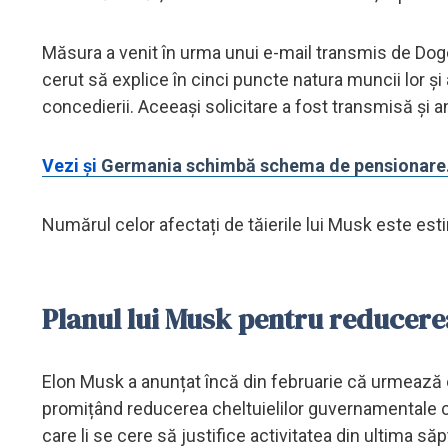
Măsura a venit în urma unui e-mail transmis de Doge c
cerut să explice în cinci puncte natura muncii lor ș
concedierii. Aceeași solicitare a fost transmisă și ang
Vezi și
Germania schimbă schema de pensionare. B
Numărul celor afectați de tăierile lui Musk este est
Planul lui Musk pentru reducerea
Elon Musk a anunțat încă din februarie că urmează 
promițând reducerea cheltuielilor guvernamentale cu 2 
care li se cere să justifice activitatea din ultima 