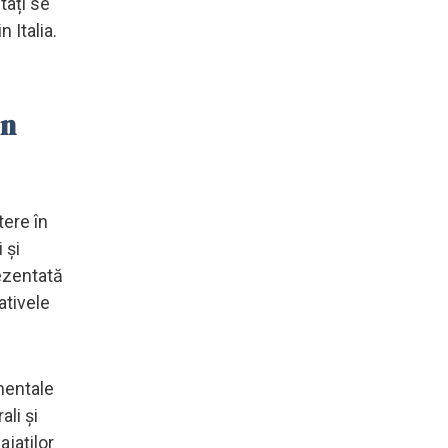
tați se
 Italia.
on
ere în
 și
rezentată
ativele
mentale
ali și
jaților