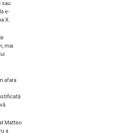
i sau
la e-
ma X.
de
m, mai
lui
in afara
stificată
vă.
rat Matteo
ru a