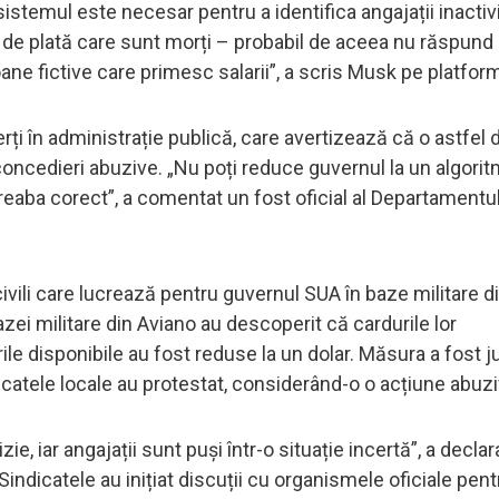
sistemul este necesar pentru a identifica angajații inactiv
 de plată care sunt morți – probabil de aceea nu răspund 
soane fictive care primesc salarii”, a scris Musk pe platfor
rți în administrație publică, care avertizează că o astfel 
concedieri abuzive. „Nu poți reduce guvernul la un algorit
treaba corect”, a comentat un fost oficial al Departamentu
ivili care lucrează pentru guvernul SUA în baze militare d
 bazei militare din Aviano au descoperit că cardurile lor
le disponibile au fost reduse la un dolar. Măsura a fost ju
dicatele locale au protestat, considerând-o o acțiune abuzi
ie, iar angajații sunt puși într-o situație incertă”, a decla
Sindicatele au inițiat discuții cu organismele oficiale pent