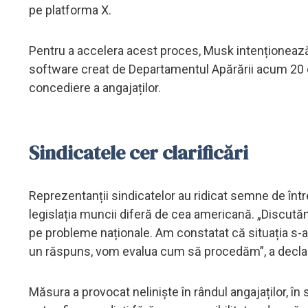
pe platforma X.
Pentru a accelera acest proces, Musk intenționea
software creat de Departamentul Apărării acum 20 d
concediere a angajaților.
Sindicatele cer clarificări
Reprezentanții sindicatelor au ridicat semne de întreb
legislația muncii diferă de cea americană. „Discut
pe probleme naționale. Am constatat că situația s-a
un răspuns, vom evalua cum să procedăm”, a declara
Măsura a provocat neliniște în rândul angajaților, în 