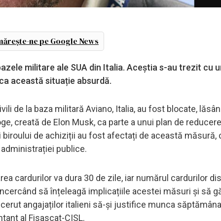
ărește-ne pe Google News
bazele militare ale SUA din Italia. Aceștia s-au trezit cu 
oca această situație absurdă.
li de la baza militară Aviano, Italia, au fost blocate, lăsâ
Doge, creată de Elon Musk, ca parte a unui plan de reducer
i biroului de achiziții au fost afectați de această măsură,
administrației publice.
cardurilor va dura 30 de zile, iar numărul cardurilor dis
, încercând să înțeleagă implicațiile acestei măsuri și să
u cerut angajaților italieni să-și justifice munca săptămâna
ntant al Fisascat-CISL.