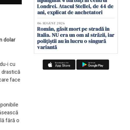
înjunghiat 4 bărbați în centrul
Londrei. Atacul Stellei, de 44 de
ani, explicat de anchetatori
06 AUGUST 2026
Român, găsit mort pe stradă în
Italia. NU era un om al străzii, iar
un dolar
polițiștii au în lucru o singură
variantă
ndu-i cu
e drastică
 care face
ponibile
 găsească
lă fără o