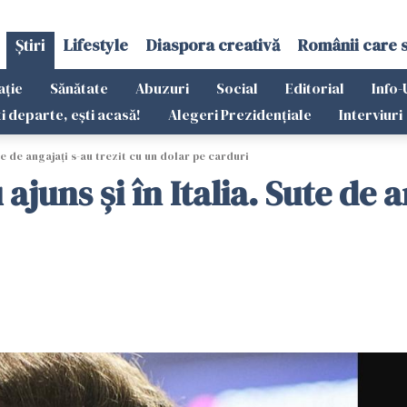
Știri
Lifestyle
Diaspora creativă
Românii care 
ație
Sănătate
Abuzuri
Social
Editorial
Info-
ti departe, ești acasă!
Alegeri Prezidențiale
Interviuri
ute de angajați s-au trezit cu un dolar pe carduri
ajuns și în Italia. Sute de 