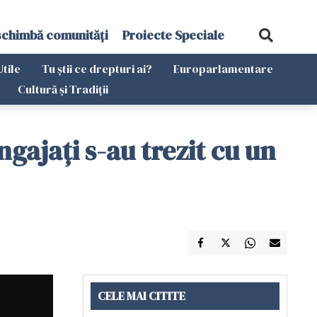
schimbă comunități
Proiecte Speciale
Utile
Tu știi ce drepturi ai?
Europarlamentare
Cultură și Tradiții
angajați s-au trezit cu un
CELE MAI CITITE