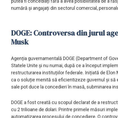
putea fi concediați fără a avea posibilitatea de a răs
numără și angajați din sectorul comercial, personalul
DOGE: Controversa din jurul age
Musk
Agenția guvernamentală DOGE (Department of Govern
Statele Unite și nu numai, după ce a început implem
restructurarea instituțiilor federale. Inițiată de E
ca o soluție menită să eficientizeze guvernul și să eli
sale pot duce la concedieri în masă, subminarea insti
DOGE a fost creată cu scopul declarat de a restruct
cu 2 trilioane de dolari. Printre primele măsuri imple
automatizarea procesului de concediere. O controve