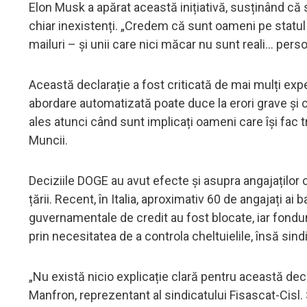
Elon Musk a apărat această inițiativă, susținând că 
chiar inexistenți. „Credem că sunt oameni pe statul
mailuri – și unii care nici măcar nu sunt reali... per
Această declarație a fost criticată de mai mulți expe
abordare automatizată poate duce la erori grave și 
ales atunci când sunt implicați oameni care își fac 
Muncii.
Deciziile DOGE au avut efecte și asupra angajaților c
țării. Recent, în Italia, aproximativ 60 de angajați ai
guvernamentale de credit au fost blocate, iar fonduri
prin necesitatea de a controla cheltuielile, însă sin
„Nu există nicio explicație clară pentru această deciz
Manfron, reprezentant al sindicatului Fisascat-Cisl. 