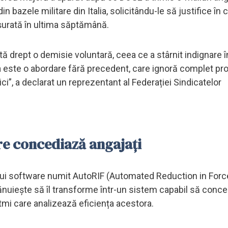
in bazele militare din Italia, solicitându-le să justifice în c
șurată în ultima săptămână.
tă drept o demisie voluntară, ceea ce a stârnit indignare î
sta este o abordare fără precedent, care ignoră complet p
i”, a declarat un reprezentant al Federației Sindicatelor
re concediază angajați
unui software numit AutoRIF (Automated Reduction in Forc
lănuiește să îl transforme într-un sistem capabil să conc
tmi care analizează eficiența acestora.