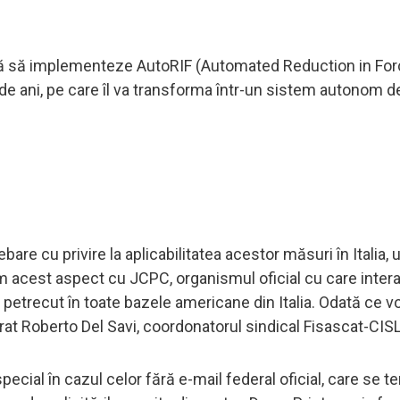
ză să implementeze AutoRIF (Automated Reduction in For
e ani, pe care îl va transforma într-un sistem autonom d
are cu privire la aplicabilitatea acestor măsuri în Italia,
ăm acest aspect cu JCPC, organismul oficial cu care inte
 petrecut în toate bazele americane din Italia. Odată ce 
t Roberto Del Savi, coordonatorul sindical Fisascat-CISL
special în cazul celor fără e-mail federal oficial, care se t