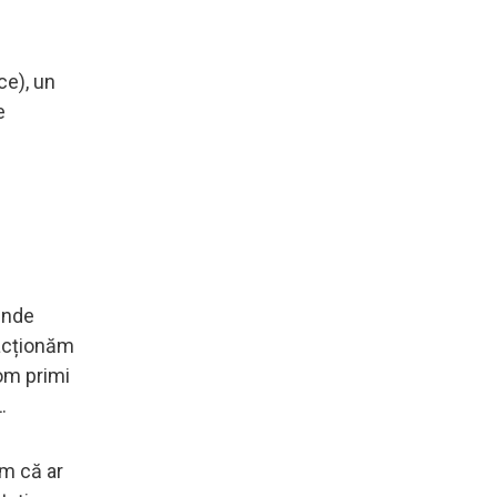
ce), un
e
 unde
racționăm
vom primi
.
em că ar