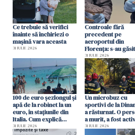
Ce trebuie să verifici
Controale fără
înainte să închiriezi o
precedent pe
mașină vara aceasta
aeroportul din
Florența: s-au găsi
31 IULIE 2026
capete de aligator 
31 IULIE 2026
sumă imensă de ba
100 de euro șezlongul și
Un microbuz cu
apă de la robinet la un
sportivi de la Dina
euro, în stațiunile din
a răsturnat. O per
Italia. Cum explică
a murit, a fost acti
autoritățile
planul roșu de
31 IULIE 2026
31 IULIE 2026
intervenție