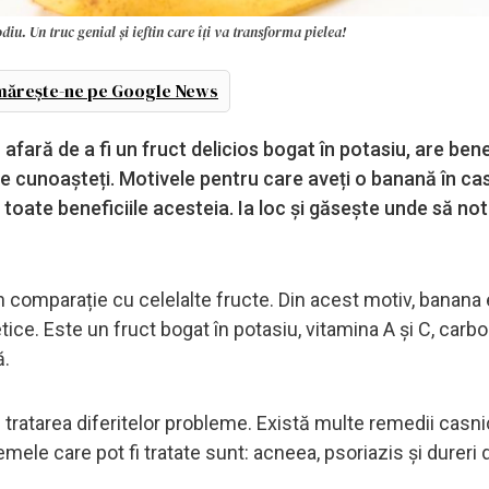
iu. Un truc genial și ieftin care îți va transforma pielea!
ărește-ne pe Google News
afară de a fi un fruct delicios bogat în potasiu, are bene
e cunoașteți. Motivele pentru care aveți o banană în ca
 toate beneficiile acesteia. Ia loc și găsește unde să no
în comparație cu celelalte fructe. Din acest motiv, banana
tice. Este un fruct bogat în potasiu, vitamina A și C, carboh
ă.
 tratarea diferitelor probleme. Există multe remedii casn
mele care pot fi tratate sunt: acneea, psoriazis și dureri