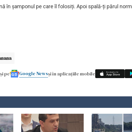
 în șamponul pe care îl folosiți. Apoi spală-ți părul norm
anana
Google News
și pe
și în aplicațiile mobile