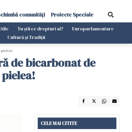
schimbă comunități
Proiecte Speciale
Utile
Tu știi ce drepturi ai?
Europarlamentare
Cultură și Tradiții
 pielea!
ură de bicarbonat de
 pielea!
CELE MAI CITITE