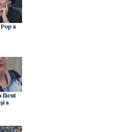
 Pop a
 făcut
și a