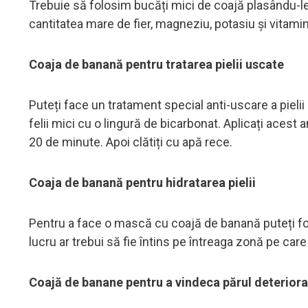
Trebuie să folosim bucăți mici de coajă plasându-le î
cantitatea mare de fier, magneziu, potasiu și vitaminel
Coaja de banană pentru tratarea pielii uscate
Puteți face un tratament special anti-uscare a pielii .
felii mici cu o lingură de bicarbonat. Aplicați acest
20 de minute. Apoi clătiți cu apă rece.
Coaja de banană pentru hidratarea pielii
Pentru a face o mască cu coajă de banană puteți f
lucru ar trebui să fie întins pe întreaga zonă pe care d
Coajă de banane pentru a vindeca părul deteriora