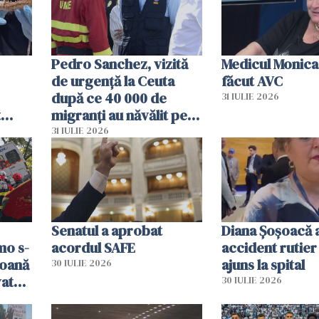
Pedro Sanchez, vizită
Medicul Monica
de urgență la Ceuta
făcut AVC
după ce 40 000 de
31 IULIE 2026
t
migranți au năvălit pe
și o
teritoriul spaniol: „Vom
31 IULIE 2026
ni
mobiliza toate
resursele"
Senatul a aprobat
Diana Șoșoacă a
mo s-
acordul SAFE
accident rutier 
soană
ajuns la spital
30 IULIE 2026
vat
30 IULIE 2026