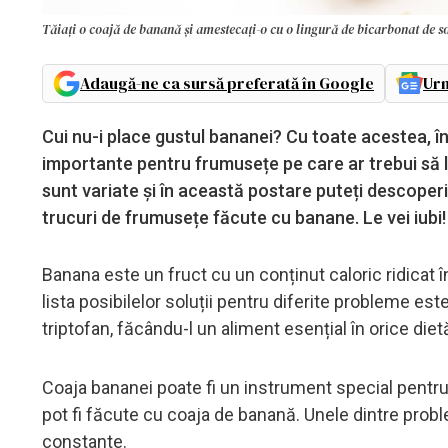
Tăiați o coajă de banană și amestecați-o cu o lingură de bicarbonat de sod
Adaugă-ne ca sursă preferată în Google
Urm
Cui nu-i place gustul bananei? Cu toate acestea, în 
importante pentru frumusețe pe care ar trebui să l
sunt variate și în această postare puteți descoperi
trucuri de frumusețe făcute cu banane. Le vei iubi!
Banana este un fruct cu un conținut caloric ridicat 
lista posibilelor soluții pentru diferite probleme este
triptofan, făcându-l un aliment esențial în orice diet
Coaja bananei poate fi un instrument special pentru
pot fi făcute cu coaja de banană. Unele dintre proble
constante.