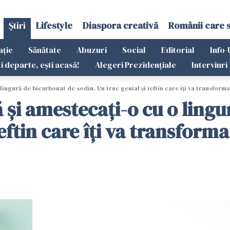
Știri
Lifestyle
Diaspora creativă
Românii care 
ație
Sănătate
Abuzuri
Social
Editorial
Info-
ti departe, ești acasă!
Alegeri Prezidențiale
Interviuri
lingură de bicarbonat de sodiu. Un truc genial și ieftin care îți va transforma
 și amestecați-o cu o ling
ieftin care îți va transforma