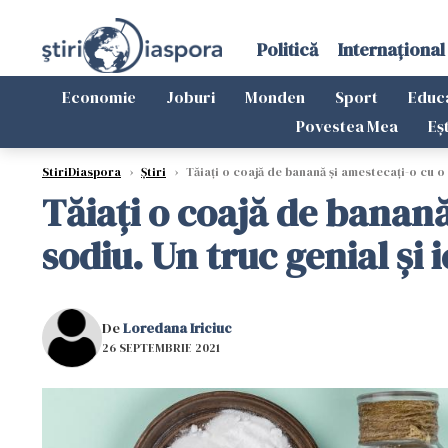
Politică
Internațional
Economie
Joburi
Monden
Sport
Educ
Povestea Mea
Eș
StiriDiaspora
›
Știri
›
Tăiați o coajă de banană și amestecați-o cu o 
Tăiați o coajă de banană
sodiu. Un truc genial și 
De
Loredana Iriciuc
26 SEPTEMBRIE 2021