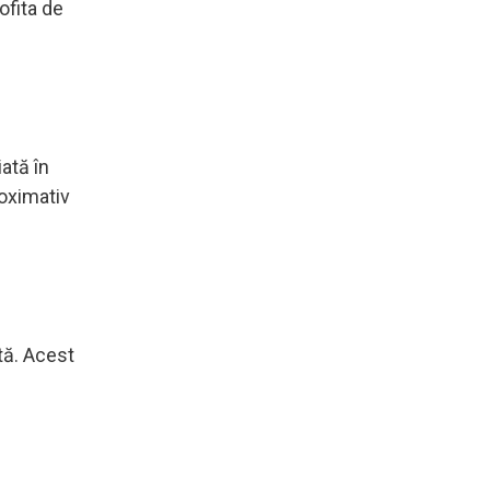
ofita de
iată în
roximativ
tă. Acest