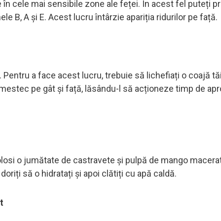
n cele mai sensibile zone ale feței. În acest fel puteți pr
e B, A și E. Acest lucru întârzie apariția ridurilor pe față.
 Pentru a face acest lucru, trebuie să lichefiați o coajă tă
 amestec pe gât și față, lăsându-l să acționeze timp de ap
olosi o jumătate de castravete și pulpă de mango macera
oriți să o hidratați și apoi clătiți cu apă caldă.
t