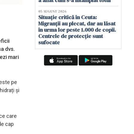
a aflat cum s-a întâmplat totul
05 AUGUST 2026
Situație critică în Ceuta:
Migranții au plecat, dar au lăsat
în urma lor peste 1.000 de copii.
Centrele de protecție sunt
ficii
sufocate
sa dvs.
tezi mari
 este pe
idrați și
ice care
 de cap