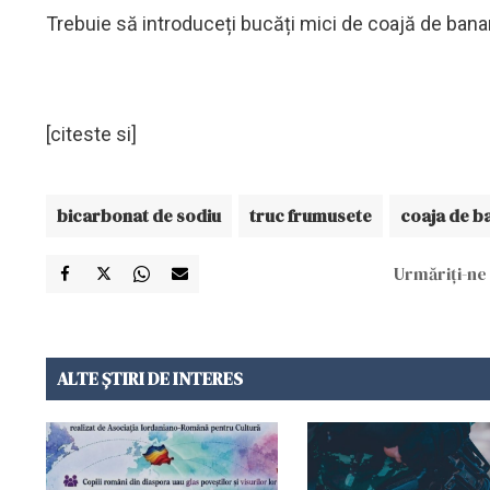
Trebuie să introduceți bucăți mici de coajă de banană
[citeste si]
bicarbonat de sodiu
truc frumusete
coaja de b
Urmăriți-ne 
ALTE ȘTIRI DE INTERES