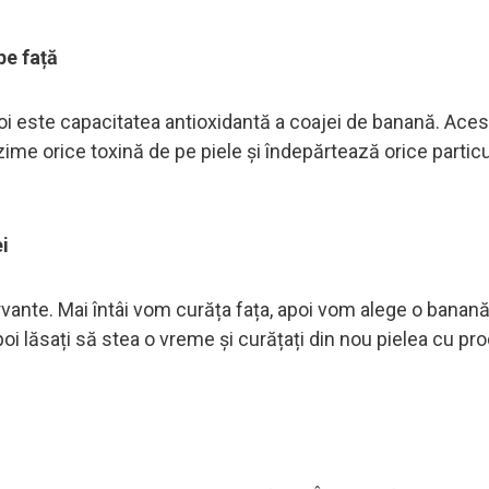
pe față
oi este capacitatea antioxidantă a coajei de banană. Aces
ime orice toxină de pe piele și îndepărtează orice partic
i
ervante. Mai întâi vom curăța fața, apoi vom alege o banan
Apoi lăsați să stea o vreme și curățați din nou pielea cu pr