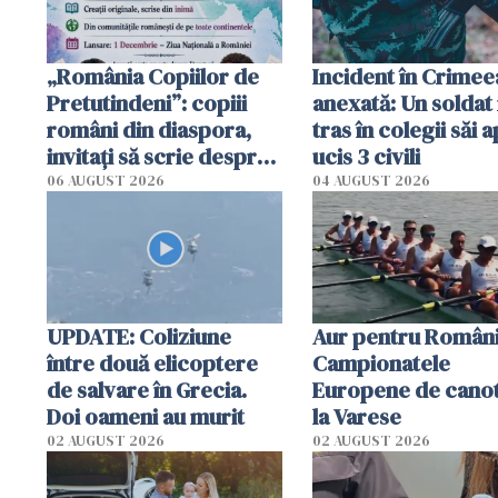
„România Copiilor de
Incident în Crimee
Pretutindeni”: copiii
anexată: Un soldat 
români din diaspora,
tras în colegii săi a
invitați să scrie despre
ucis 3 civili
România într-un volum
06 AUGUST 2026
04 AUGUST 2026
special
UPDATE: Coliziune
Aur pentru Români
între două elicoptere
Campionatele
de salvare în Grecia.
Europene de canot
Doi oameni au murit
la Varese
02 AUGUST 2026
02 AUGUST 2026