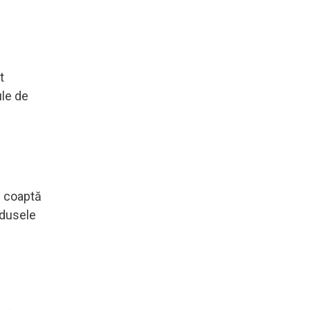
t
ule de
ă coaptă
odusele