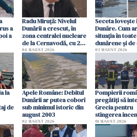
a
Radu Miruţă: Nivelul
Seceta lovește 
rus a
Dunării a crescut, în
Dunăre. Cum ar
poi a
zona centralei nucleare
situația în toate
de la Cernavodă, cu 2
dunărene și de
cm faţă de ziua trecută
România resim
04 AUGUST 2026
03 AUGUST 2026
efectele, deși a
în iulie
a la
Apele Române: Debitul
Pompierii româ
Dunării ar putea coborî
pregătiţi să int
aj de
sub minimul istoric din
Grecia pentru
august 2003
stingerea incen
02 AUGUST 2026
01 AUGUST 2026