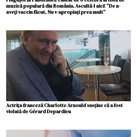
muzică populară din România. Ascultă-l aici! ”De n-
aveți vaccin făcut, Nu v-apropiați prea mult”
Actriţa franceză Charlotte Arnould susţine că a fost
violată de Gérard Depardieu