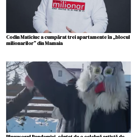
Codin Maticiuc a cumpărat trei apartamente în „blocul
milionarilor” din Mamaia
Plugușorul Pandemiei, cântat de o celebră artistă de