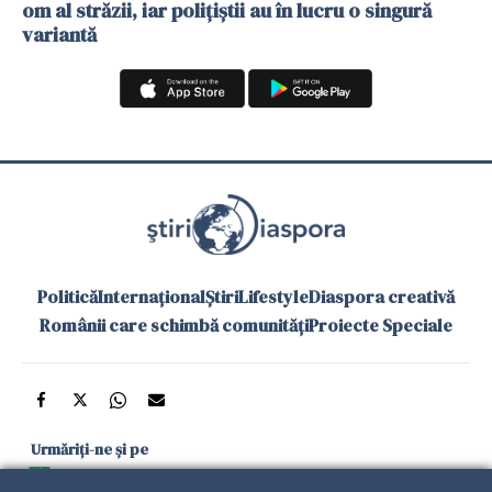
om al străzii, iar polițiștii au în lucru o singură
variantă
Politică
Internațional
Știri
Lifestyle
Diaspora creativă
Românii care schimbă comunități
Proiecte Speciale
Urmăriți-ne și pe
Google News