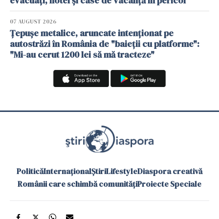
evacuați, hotel și case de vacanță în pericol
07 AUGUST 2026
Țepușe metalice, aruncate intenționat pe
autostrăzi în România de "baieții cu platforme":
"Mi-au cerut 1200 lei să mă tracteze"
Politică
Internațional
Știri
Lifestyle
Diaspora creativă
Românii care schimbă comunități
Proiecte Speciale