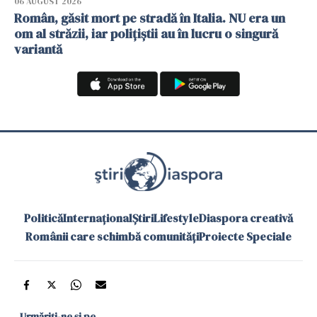
06 AUGUST 2026
Român, găsit mort pe stradă în Italia. NU era un
om al străzii, iar polițiștii au în lucru o singură
variantă
Politică
Internațional
Știri
Lifestyle
Diaspora creativă
Românii care schimbă comunități
Proiecte Speciale
Urmăriți-ne și pe