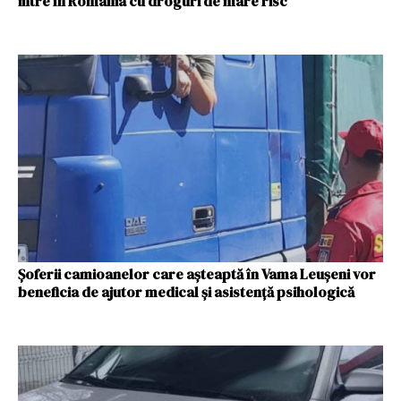
intre în România cu droguri de mare risc
Șoferii camioanelor care așteaptă în Vama Leușeni vor
beneficia de ajutor medical și asistență psihologică