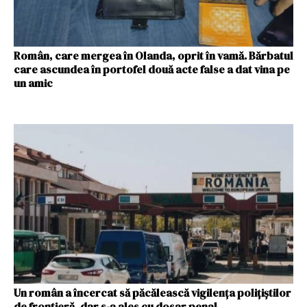
Român, care mergea în Olanda, oprit în vamă. Bărbatul
care ascundea în portofel două acte false a dat vina pe
un amic
Un român a încercat să păcălească vigilența polițiștilor
de frontieră, dar s-a ales cu dosar penal