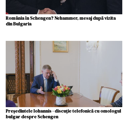
România în Schengen? Nehammer, mesaj după vizita
din Bulgaria
Preşedintele Iohannis - discuţie telefonică cu omologul
bulgar despre Schengen