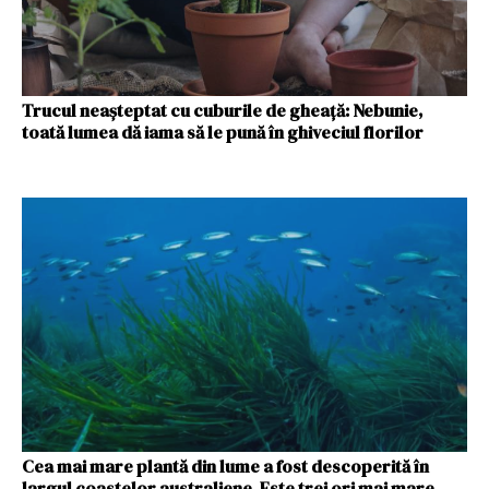
Trucul neașteptat cu cuburile de gheață: Nebunie,
toată lumea dă iama să le pună în ghiveciul florilor
Cea mai mare plantă din lume a fost descoperită în
largul coastelor australiene. Este trei ori mai mare