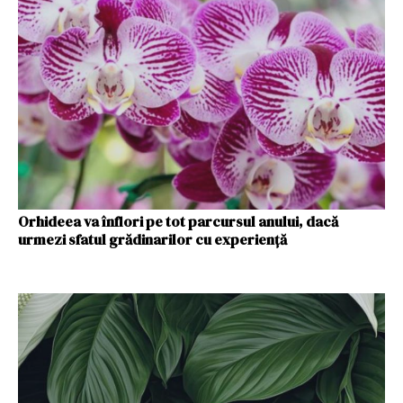
Orhideea va înflori pe tot parcursul anului, dacă
urmezi sfatul grădinarilor cu experiență