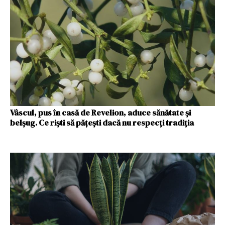
Vâscul, pus în casă de Revelion, aduce sănătate și
belșug. Ce riști să pățești dacă nu respecți tradiția