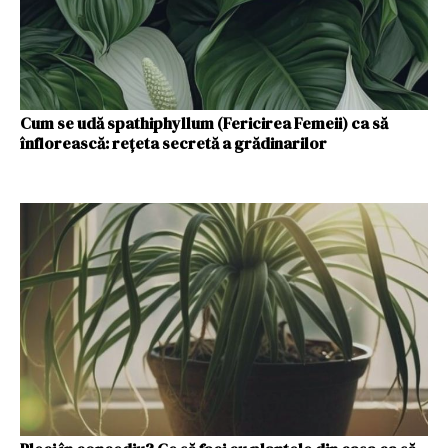
Cum se udă spathiphyllum (Fericirea Femeii) ca să
înflorească: rețeta secretă a grădinarilor