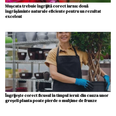
Mușcata trebuie îngrijită corect iarna: două
îngrășăminte naturale eficiente pentru un rezultat
excelent
Îngrijește corect ficusul în timpul ierni: din cauza unor
greșeli planta poate pierde o mulțime de frunze