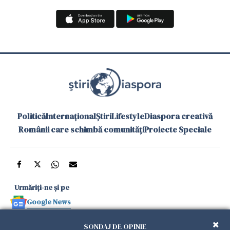
Politică
Internațional
Știri
Lifestyle
Diaspora creativă
Românii care schimbă comunități
Proiecte Speciale
Urmăriți-ne și pe
Google News
și în aplicațiile mobile
SONDAJ DE OPINIE