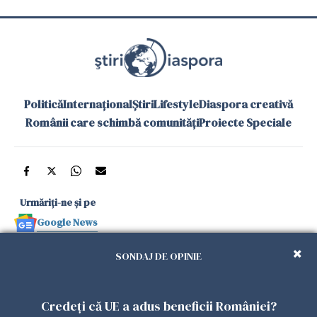
Politică
Internațional
Știri
Lifestyle
Diaspora creativă
Românii care schimbă comunități
Proiecte Speciale
Urmăriți-ne și pe
Google News
și în aplicațiile mobile
SONDAJ DE OPINIE
Politica de
Politica
Gestionați
Contact
Declarație de
Credeți că UE a adus beneficii României?