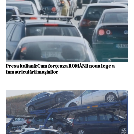
Presa italiană:Cum forțeaza ROMÂNII noua lege a
înmatriculării mașinilor