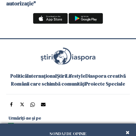
autorizație"
Politică
Internațional
Știri
Lifestyle
Diaspora creativă
Românii care schimbă comunități
Proiecte Speciale
Urmăriți-ne și pe
Google News
SONDAJ DE OPINIE
și în aplicațiile mobile