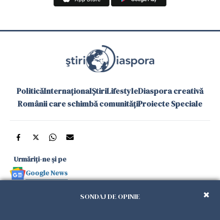
Politică
Internațional
Știri
Lifestyle
Diaspora creativă
Românii care schimbă comunități
Proiecte Speciale
Urmăriți-ne și pe
Google News
și în aplicațiile mobile
SONDAJ DE OPINIE