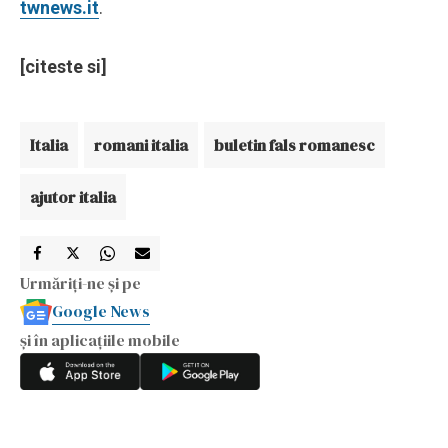
twnews.it
.
[citeste si]
Italia
romani italia
buletin fals romanesc
ajutor italia
Urmăriți-ne și pe
Google News
și în aplicațiile mobile