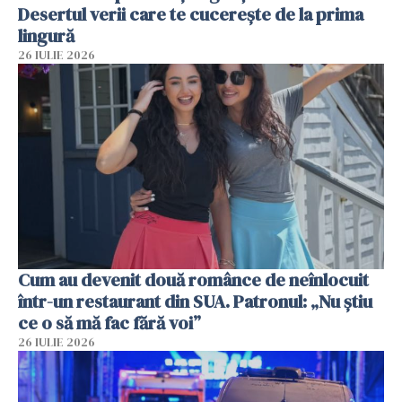
Desertul verii care te cucerește de la prima
lingură
26 IULIE 2026
Cum au devenit două românce de neînlocuit
într-un restaurant din SUA. Patronul: „Nu știu
ce o să mă fac fără voi”
26 IULIE 2026