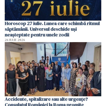
Horoscop 27 iulie. Lunea care schimbă ritmul
săptămânii. Universul deschide uși
neașteptate pentru unele zodii
26 IULIE 2026
Accidente, spitalizare sau alte urgențe?
Consulatul României la Roma promite