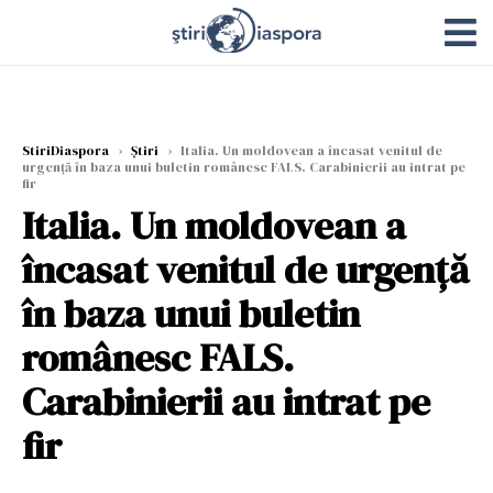
StiriDiaspora
›
Știri
›
Italia. Un moldovean a încasat venitul de
urgență în baza unui buletin românesc FALS. Carabinierii au intrat pe
fir
Italia. Un moldovean a
încasat venitul de urgență
în baza unui buletin
românesc FALS.
Carabinierii au intrat pe
fir