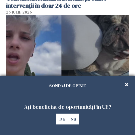
intervenții în doar 24 de ore
26 IULIE 2026
SONDAJ DE OPINIE
Ce a pățit o româncă în timp ce își plimba
câinele în Germania. Mesajul ei a stârnit
dezbateri aprinse
Ați beneficiat de oportunități în UE?
25 IULIE 2026
Da
Nu