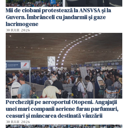
Mii de ciobani protestează la ANSVSA și la
Guvern. Îmbrânceli cu jandarmii și gaze
lacrimogene
30 IULIE 2026
Percheziții pe aeroportul Otopeni. Angajații
unei mari companii aeriene furau parfumuri,
ceasuri și mâncarea destinată vânzării
30 IULIE 2026