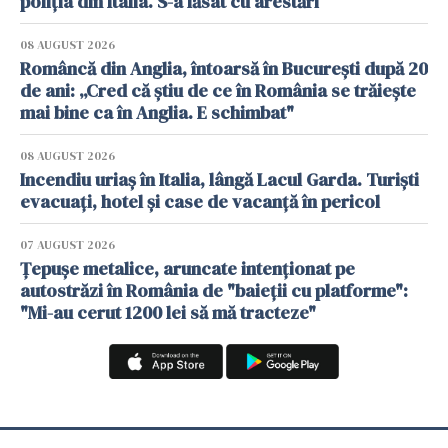
poliția din Italia. S-a lăsat cu arestări
08 AUGUST 2026
Româncă din Anglia, întoarsă în București după 20
de ani: „Cred că știu de ce în România se trăiește
mai bine ca în Anglia. E schimbat"
08 AUGUST 2026
Incendiu uriaș în Italia, lângă Lacul Garda. Turiști
evacuați, hotel și case de vacanță în pericol
07 AUGUST 2026
Țepușe metalice, aruncate intenționat pe
autostrăzi în România de "baieții cu platforme":
"Mi-au cerut 1200 lei să mă tracteze"