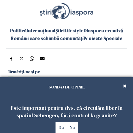
Politică
Internațional
Știri
Lifestyle
Diaspora creativă
Românii care schimbă comunități
Proiecte Speciale
Urmăriți-ne și pe
Google News
SONDAJ DE OPINIE
și în aplicațiile mobile
Este important pentru dvs. că circulăm liber în
Politica de
Politica
Gestionați
Contact
Declarație de
spațiul Schengen, fără control la granițe?
confidențialitate
Cookies
preferințele
accesibilitate
Da
Nu