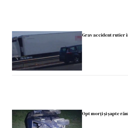
Grav accident rutier î
Opt morţi şi şapte răn