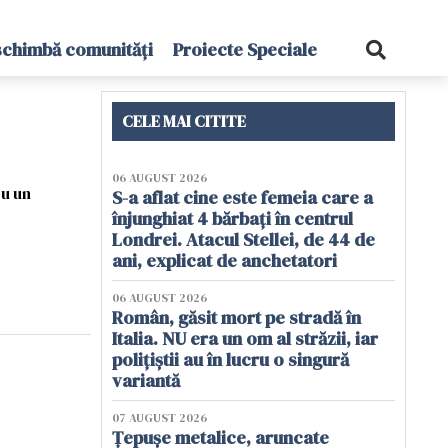
schimbă comunități
Proiecte Speciale
CELE MAI CITITE
06 AUGUST 2026
cu un
S-a aflat cine este femeia care a
înjunghiat 4 bărbați în centrul
Londrei. Atacul Stellei, de 44 de
ani, explicat de anchetatori
06 AUGUST 2026
Român, găsit mort pe stradă în
Italia. NU era un om al străzii, iar
polițiștii au în lucru o singură
variantă
07 AUGUST 2026
Țepușe metalice, aruncate