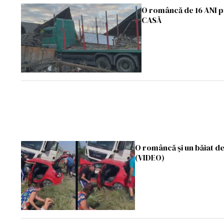
O româncă de 16 ANI p
CASĂ
O româncă și un băiat de
(VIDEO)