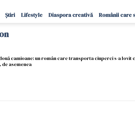
Știri
Lifestyle
Diaspora creativă
Românii care 
ion
e două camioane: un român care transporta ciuperci s-a lovit 
it, de asemenea