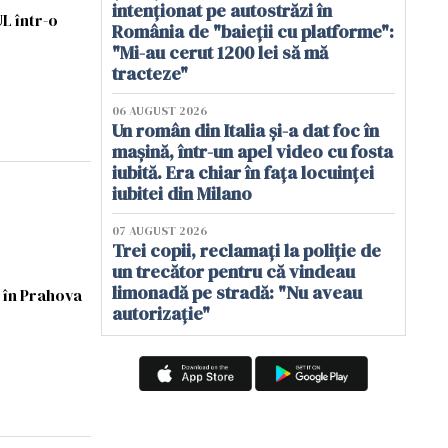
intenționat pe autostrăzi în
L într-o
România de "baieții cu platforme":
"Mi-au cerut 1200 lei să mă
tracteze"
06 AUGUST 2026
Un român din Italia și-a dat foc în
mașină, într-un apel video cu fosta
iubită. Era chiar în fața locuinței
iubitei din Milano
07 AUGUST 2026
Trei copii, reclamați la poliție de
un trecător pentru că vindeau
limonadă pe stradă: "Nu aveau
s în Prahova
autorizație"