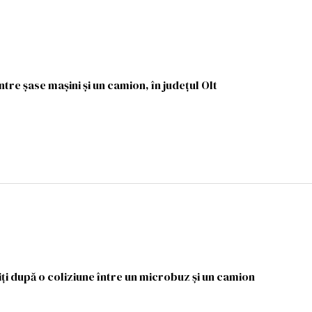
ntre șase mașini și un camion, în județul Olt
iţi după o coliziune între un microbuz şi un camion