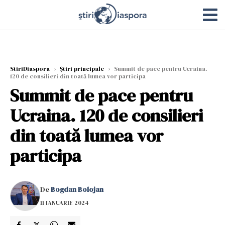
StiriDiaspora
›
Știri principale
›
Summit de pace pentru Ucraina.
120 de consilieri din toată lumea vor participa
Summit de pace pentru
Ucraina. 120 de consilieri
din toată lumea vor
participa
De
Bogdan Bolojan
11 IANUARIE 2024