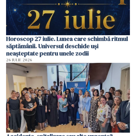
Horoscop 27 iulie. Lunea care schimbă ritmul
săptămânii. Universul deschide uși
neașteptate pentru unele zodii
26 IULIE 2026