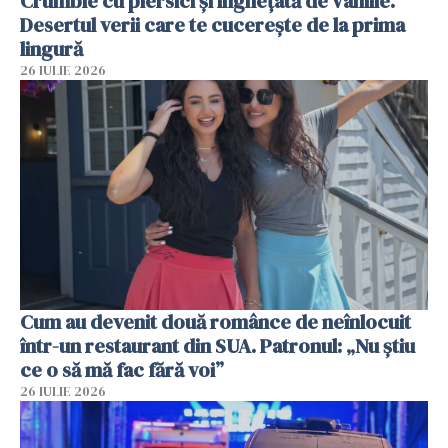
Crumble cu piersici și înghețată de vanilie.
Desertul verii care te cucerește de la prima
lingură
26 IULIE 2026
Cum au devenit două românce de neînlocuit
într-un restaurant din SUA. Patronul: „Nu știu
ce o să mă fac fără voi”
26 IULIE 2026