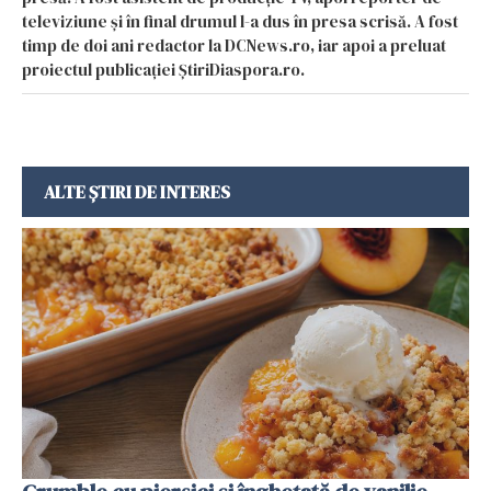
televiziune și în final drumul l-a dus în presa scrisă. A fost
timp de doi ani redactor la DCNews.ro, iar apoi a preluat
proiectul publicației ȘtiriDiaspora.ro.
ALTE ȘTIRI DE INTERES