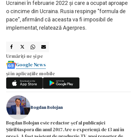
Ucrainei în februarie 2022 şi care a ocupat aproape
o cincime din Ucraina. Rusia respinge "formula de
pace", afirmând că aceasta va fi imposibil de
implementat, relatează Agerpres.
Urmăriți-ne și pe
Google News
și în aplicațiile mobile
Bogdan Bolojan
Bogdan Bolojan este redactor-șef al publicației
ȘtiriDiaspora din anul 2017.Are o experiență de 13 ani în
presă. A fost asistent de producție TV, apoi reporter de