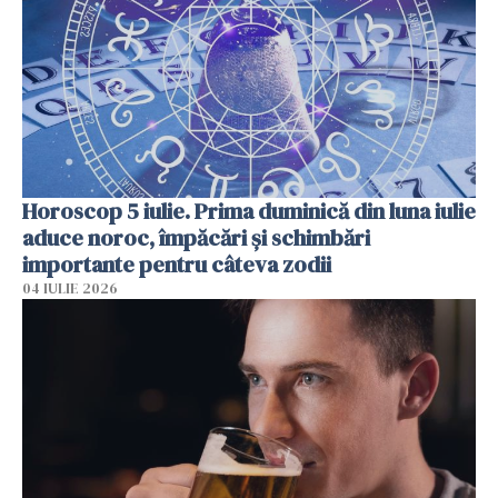
Horoscop 5 iulie. Prima duminică din luna iulie
aduce noroc, împăcări și schimbări
importante pentru câteva zodii
04 IULIE 2026