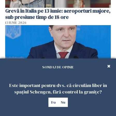
Grevă în Italia pe 13 iunie: aeroporturi majore,
sub presiune timp de 18 ore
13 IUNIE 2026
SONDAJ DE OPINIE
Este important pentru dvs. că circulăm liber în
Decizie istorică în Europa: Anunțul făcut de
spațiul Schengen, fără control la granițe?
Nicușor Dan despre Moldova și Ucraina
13 IUNIE 2026
Da
Nu