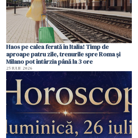
Haos pe calea ferată în Italia! Timp de
aproape patru zile, trenurile spre Roma și
Milano pot întârzia până la 3 ore
25 IULIE 2026