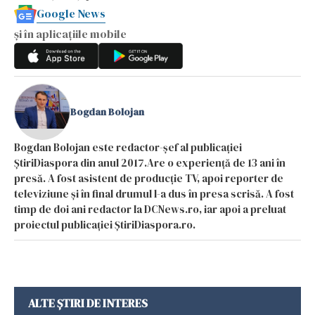
Google News
și în aplicațiile mobile
Bogdan Bolojan
Bogdan Bolojan este redactor-șef al publicației
ȘtiriDiaspora din anul 2017.Are o experiență de 13 ani în
presă. A fost asistent de producție TV, apoi reporter de
televiziune și în final drumul l-a dus în presa scrisă. A fost
timp de doi ani redactor la DCNews.ro, iar apoi a preluat
proiectul publicației ȘtiriDiaspora.ro.
ALTE ȘTIRI DE INTERES