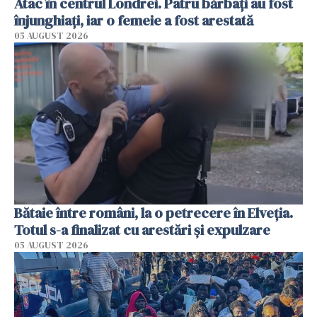
Atac în centrul Londrei. Patru bărbați au fost
înjunghiați, iar o femeie a fost arestată
05 AUGUST 2026
Bătaie între români, la o petrecere în Elveția.
Totul s-a finalizat cu arestări și expulzare
05 AUGUST 2026