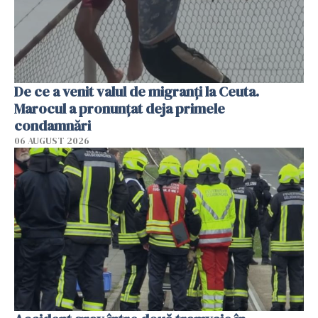
De ce a venit valul de migranți la Ceuta.
Marocul a pronunțat deja primele
condamnări
06 AUGUST 2026