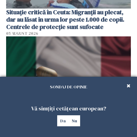
Situație critică în Ceuta: Migranții au plecat,
dar au lăsat în urma lor peste 1.000 de copii.
Centrele de protecție sunt sufocate
05 AUGUST 2026
SONDAJ DE OPINIE
Vă simțiți cetățean european?
O româncă primește 260.000 de euro
despăgubire de la statul italian, după ce a stat
Da
Nu
3 ani în închisoare pe nedrept
05 AUGUST 2026