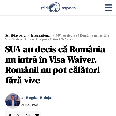
StiriDiaspora
›
Internațional
›
SUA au decis că România nu intră în
Visa Waiver. Românii nu pot călători fără vize
SUA au decis că România
nu intră în Visa Waiver.
Românii nu pot călători
fără vize
De
Bogdan Bolojan
03 MAI 2025