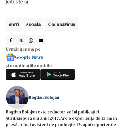
[citeste si]
elevi
scoala
Coronavirus
Urmăriți-ne și pe
Google News
și în aplicațiile mobile
Bogdan Bolojan
Bogdan Bolojan este redactor-șef al publicației
ȘtiriDiaspora din anul 2017.Are o experiență de 13 ani în
presă. A fost asistent de producție TV, apoi reporter de