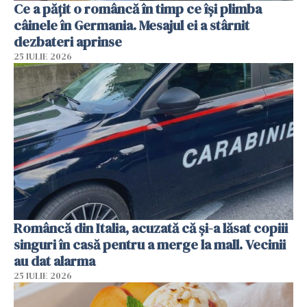
Ce a pățit o româncă în timp ce își plimba
câinele în Germania. Mesajul ei a stârnit
dezbateri aprinse
25 IULIE 2026
Româncă din Italia, acuzată că și-a lăsat copiii
singuri în casă pentru a merge la mall. Vecinii
au dat alarma
25 IULIE 2026