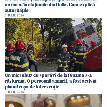
un euro, în stațiunile din Italia. Cum explică
autoritățile
31 IULIE 2026
Un microbuz cu sportivi de la Dinamo s-a
răsturnat. O persoană a murit, a fost activat
planul roșu de intervenție
31 IULIE 2026