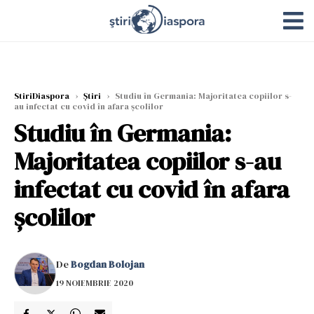
StiriDiaspora
›
Știri
›
Studiu în Germania: Majoritatea copiilor s-
au infectat cu covid în afara școlilor
Studiu în Germania:
Majoritatea copiilor s-au
infectat cu covid în afara
școlilor
De
Bogdan Bolojan
19 NOIEMBRIE 2020