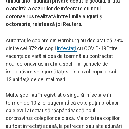
timpul unor adunări private decât la şcoală, arată
o analiză a cazurilor de infectare cu noul
coronavirus realizată între lunile august şi
octombrie, relatează joi Reuters.
Autorităţile şcolare din Hamburg au declarat că 78%
dintre cei 372 de copii
infectaţi
cu COVID-19 între
vacanţa de vară şi cea de toamnă au contractat
noul coronavirus în afara şcolii, iar şansele de
îmbolnăvire se înjumătăţesc în cazul copiilor sub
12 ani faţă de cei mai mari.
Multe şcoli au înregistrat o singură infectare în
termen de 10 zile, sugerând că este puţin probabil
ca elevul afectat să răspândească noul
coronavirus colegilor de clasă. Majoritatea copiilor
au fost infectaţi acasă, la petreceri sau alte adunări