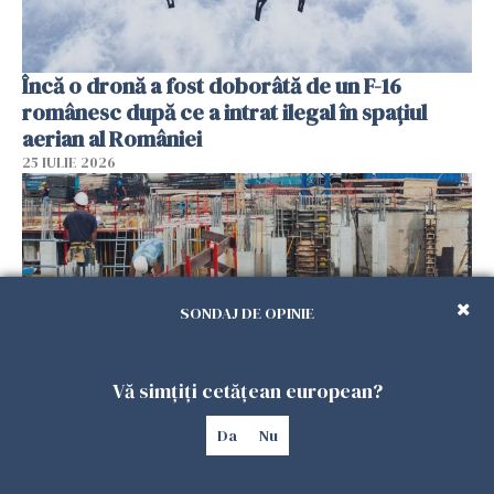
Încă o dronă a fost doborâtă de un F-16
românesc după ce a intrat ilegal în spațiul
aerian al României
25 IULIE 2026
SONDAJ DE OPINIE
Vă simțiți cetățean european?
Se caută urgent români pentru șantiere din
Da
Nu
Marea Britanie. Salarii de până la 29 de lire pe
oră