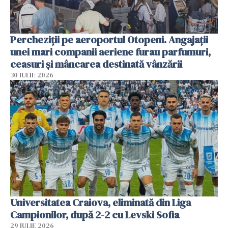
Percheziții pe aeroportul Otopeni. Angajații
unei mari companii aeriene furau parfumuri,
ceasuri și mâncarea destinată vânzării
30 IULIE 2026
Universitatea Craiova, eliminată din Liga
Campionilor, după 2-2 cu Levski Sofia
29 IULIE 2026