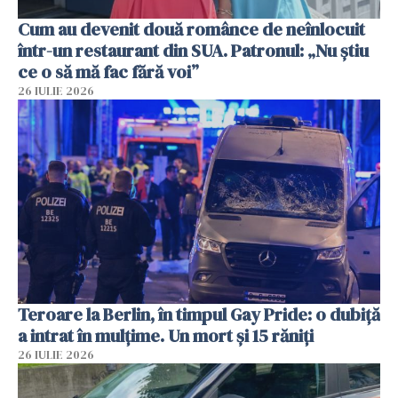
Cum au devenit două românce de neînlocuit
într-un restaurant din SUA. Patronul: „Nu știu
ce o să mă fac fără voi”
26 IULIE 2026
Teroare la Berlin, în timpul Gay Pride: o dubiță
a intrat în mulțime. Un mort și 15 răniți
26 IULIE 2026