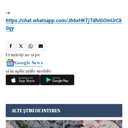
->
https://chat.whatsapp.com/Jb6xHKTjTdhIGOmUrCk
0qy
Urmăriți-ne și pe
Google News
și în aplicațiile mobile
ALTE ȘTIRI DE INTERES