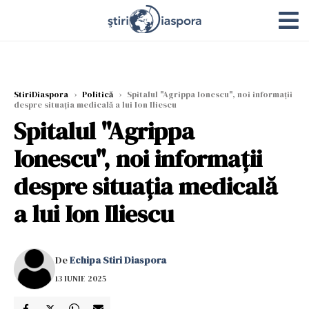
StiriDiaspora
›
Politică
›
Spitalul "Agrippa Ionescu", noi informații
despre situaţia medicală a lui Ion Iliescu
Spitalul "Agrippa
Ionescu", noi informații
despre situaţia medicală
a lui Ion Iliescu
De
Echipa Stiri Diaspora
13 IUNIE 2025