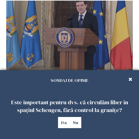
Consultări la Cotroceni. Nicuşor Dan spune că
SONDAJ DE OPINIE
pare să se contureze varianta un guvern
politic minoritar
24 IUNIE 2026
Este important pentru dvs. că circulăm liber în
spațiul Schengen, fără control la granițe?
Da
Nu