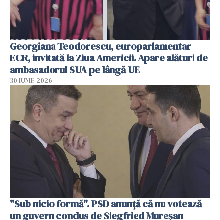
Georgiana Teodorescu, europarlamentar
ECR, invitată la Ziua Americii. Apare alături de
ambasadorul SUA pe lângă UE
30 IUNIE 2026
"Sub nicio formă". PSD anunţă că nu votează
un guvern condus de Siegfried Mureşan