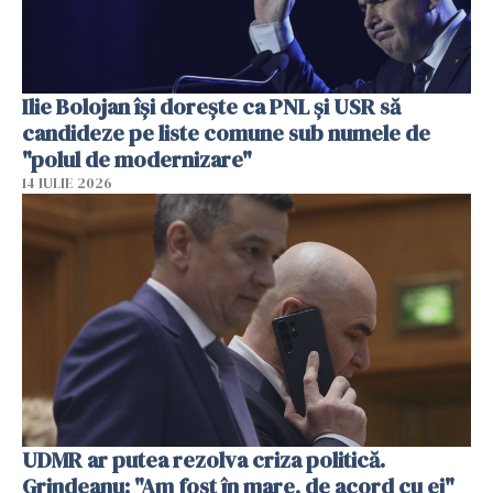
Ilie Bolojan își dorește ca PNL și USR să
candideze pe liste comune sub numele de
"polul de modernizare"
14 IULIE 2026
UDMR ar putea rezolva criza politică.
Grindeanu: "Am fost în mare, de acord cu ei"