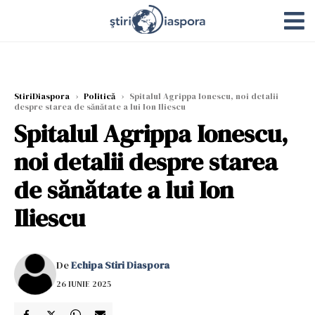
StiriDiaspora
›
Politică
›
Spitalul Agrippa Ionescu, noi detalii
despre starea de sănătate a lui Ion Iliescu
Spitalul Agrippa Ionescu,
noi detalii despre starea
de sănătate a lui Ion
Iliescu
De
Echipa Stiri Diaspora
26 IUNIE 2025