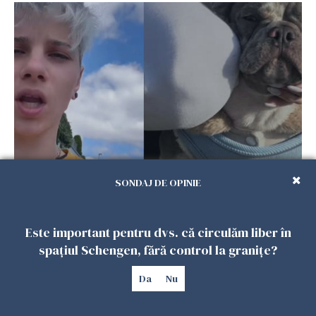
Ce a pățit o româncă în timp ce își plimba
SONDAJ DE OPINIE
câinele în Germania. Mesajul ei a stârnit
dezbateri aprinse
25 IULIE 2026
Este important pentru dvs. că circulăm liber în
spațiul Schengen, fără control la granițe?
Da
Nu