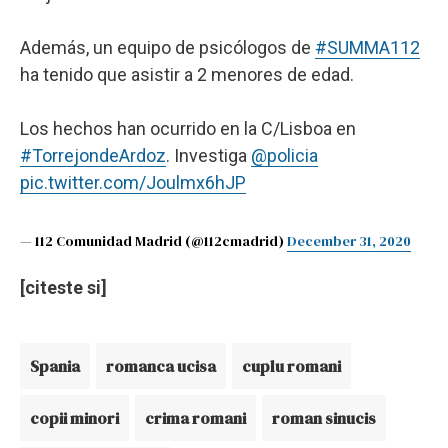
Además, un equipo de psicólogos de
#SUMMA112
ha tenido que asistir a 2 menores de edad.
Los hechos han ocurrido en la C/Lisboa en
#TorrejondeArdoz
. Investiga
@policia
pic.twitter.com/Joulmx6hJP
— 112 Comunidad Madrid (@112cmadrid)
December 31, 2020
[citeste si]
Spania
romanca ucisa
cuplu romani
copii minori
crima romani
roman sinucis