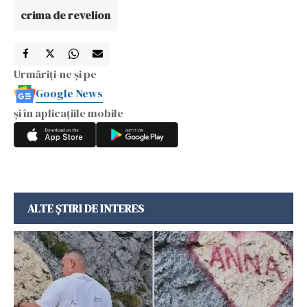
crima de revelion
Urmăriți-ne și pe
Google News
și în aplicațiile mobile
ALTE ȘTIRI DE INTERES