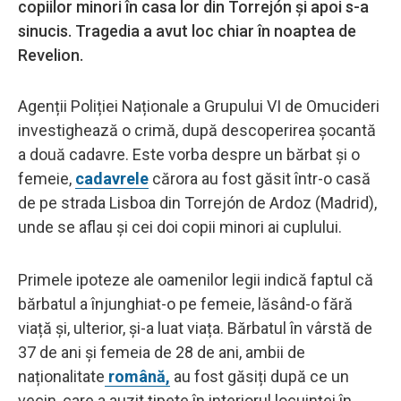
copiilor minori în casa lor din Torrejón și apoi s-a
sinucis. Tragedia a avut loc chiar în noaptea de
Revelion.
Agenții Poliției Naționale a Grupului VI de Omucideri
investighează o crimă, după descoperirea șocantă
a două cadavre. Este vorba despre un bărbat și o
femeie,
cadavrele
cărora au fost găsit într-o casă
de pe strada Lisboa din Torrejón de Ardoz (Madrid),
unde se aflau și cei doi copii minori ai cuplului.
Primele ipoteze ale oamenilor legii indică faptul că
bărbatul a înjunghiat-o pe femeie, lăsând-o fără
viață și, ulterior, și-a luat viața. Bărbatul în vârstă de
37 de ani și femeia de 28 de ani, ambii de
naționalitate
română,
au fost găsiți după ce un
vecin, care a auzit țipete în interiorul locuinței în