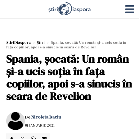
StiriDiaspora
›
Știri
›
Spania, șocată: Un român și-a ucis soția în
fața copiilor, apoi s-a sinucis în seara de Revelion
Spania, șocată: Un român
și-a ucis soția în fața
copiilor, apoi s-a sinucis în
seara de Revelion
De
Nicoleta Baciu
01 IANUARIE 2021