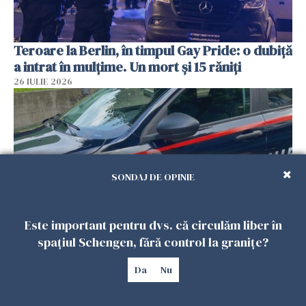
Teroare la Berlin, în timpul Gay Pride: o dubiță
a intrat în mulțime. Un mort și 15 răniți
26 IULIE 2026
SONDAJ DE OPINIE
Este important pentru dvs. că circulăm liber în
spațiul Schengen, fără control la granițe?
Român, în stare critică după ce a intrat într-o
casă din Italia. Proprietarul spune că s-a
Da
Nu
apărat cu un cuțit
26 IULIE 2026