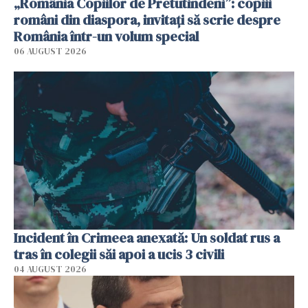
„România Copiilor de Pretutindeni”: copiii
români din diaspora, invitați să scrie despre
România într-un volum special
06 AUGUST 2026
Incident în Crimeea anexată: Un soldat rus a
tras în colegii săi apoi a ucis 3 civili
04 AUGUST 2026