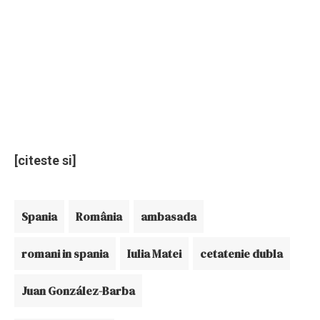
[citeste si]
Spania
România
ambasada
romani in spania
Iulia Matei
cetatenie dubla
Juan González-Barba