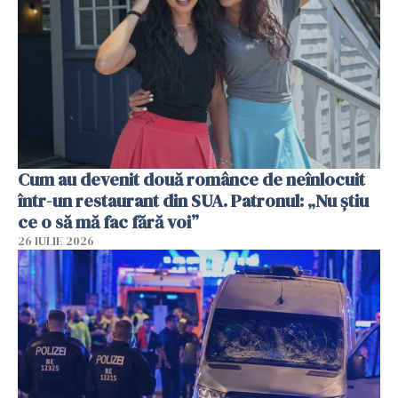
Cum au devenit două românce de neînlocuit
într-un restaurant din SUA. Patronul: „Nu știu
ce o să mă fac fără voi”
26 IULIE 2026