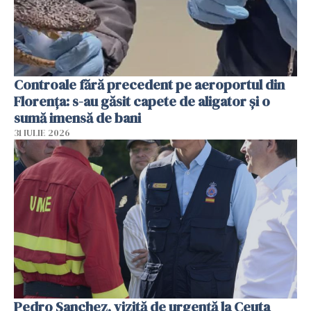
Controale fără precedent pe aeroportul din
Florența: s-au găsit capete de aligator și o
sumă imensă de bani
31 IULIE 2026
Pedro Sanchez, vizită de urgență la Ceuta