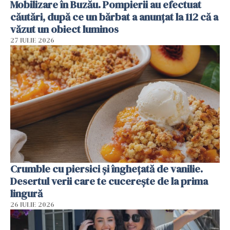
Mobilizare în Buzău. Pompierii au efectuat
căutări, după ce un bărbat a anunțat la 112 că a
văzut un obiect luminos
27 IULIE 2026
Crumble cu piersici și înghețată de vanilie.
Desertul verii care te cucerește de la prima
lingură
26 IULIE 2026