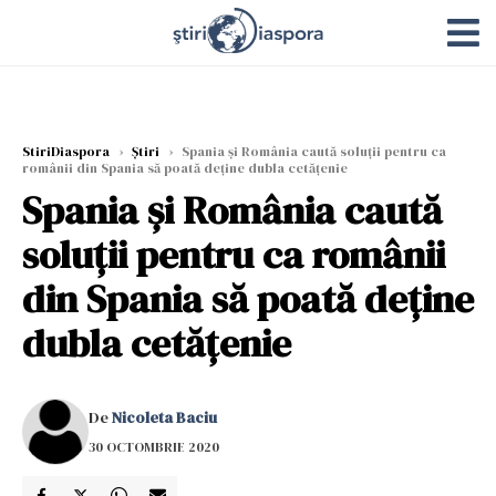
StiriDiaspora
›
Știri
›
Spania și România caută soluţii pentru ca
românii din Spania să poată deține dubla cetățenie
Spania și România caută
soluţii pentru ca românii
din Spania să poată deține
dubla cetățenie
De
Nicoleta Baciu
30 OCTOMBRIE 2020