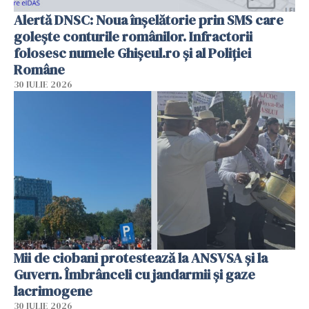
Alertă DNSC: Noua înșelătorie prin SMS care
golește conturile românilor. Infractorii
folosesc numele Ghișeul.ro și al Poliției
Române
30 IULIE 2026
Mii de ciobani protestează la ANSVSA și la
Guvern. Îmbrânceli cu jandarmii și gaze
lacrimogene
30 IULIE 2026