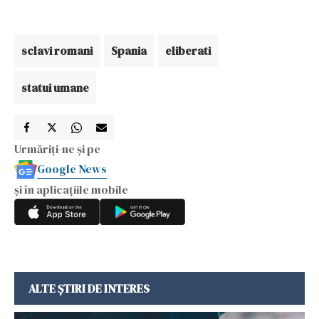
sclavi romani
Spania
eliberati
statui umane
Urmăriți-ne și pe
Google News
și în aplicațiile mobile
ALTE ȘTIRI DE INTERES