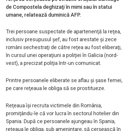
de Compostela deghizaţi în mimi sau în statui
umane, relatează duminică AFP.
Trei persoane suspectate de apartenenţă la reţea,
inclusiv presupusul şef, au fost arestate şi zece
români sechestraţi de către reţea au fost eliberaţi,
în cursul unei operaţiuni a poliţiei în Galicia (nord-
vest), a precizat poliţia într-un comunicat.
Printre persoanele eliberate se aflau şi şase femei,
pe care reţeaua le obliga să se prostitueze.
Reţeaua îşi recruta victimele din România,
promiţându-le că vor lucra în sectorul hotelier din
Spania. După ce persoanele ajungeau în Spania,
reţeaua le obliga, sub ameninţare, să cerşească în