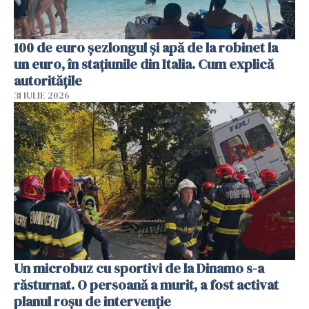
100 de euro șezlongul și apă de la robinet la
un euro, în stațiunile din Italia. Cum explică
autoritățile
31 IULIE 2026
Un microbuz cu sportivi de la Dinamo s-a
răsturnat. O persoană a murit, a fost activat
planul roșu de intervenție