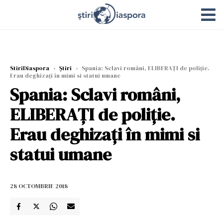
StiriDiaspora
›
Știri
›
Spania: Sclavi români, ELIBERAȚI de poliție.
Erau deghizați în mimi si statui umane
Spania: Sclavi români,
ELIBERAȚI de poliție.
Erau deghizați în mimi si
statui umane
28 OCTOMBRIE 2018