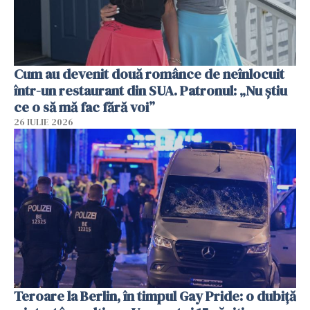
Cum au devenit două românce de neînlocuit
într-un restaurant din SUA. Patronul: „Nu știu
ce o să mă fac fără voi”
26 IULIE 2026
Teroare la Berlin, în timpul Gay Pride: o dubiță