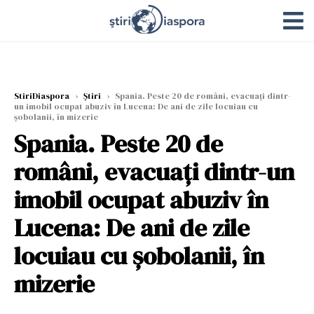
StiriDiaspora
›
Știri
›
Spania. Peste 20 de români, evacuați dintr-
un imobil ocupat abuziv în Lucena: De ani de zile locuiau cu
șobolanii, în mizerie
Spania. Peste 20 de
români, evacuați dintr-un
imobil ocupat abuziv în
Lucena: De ani de zile
locuiau cu șobolanii, în
mizerie