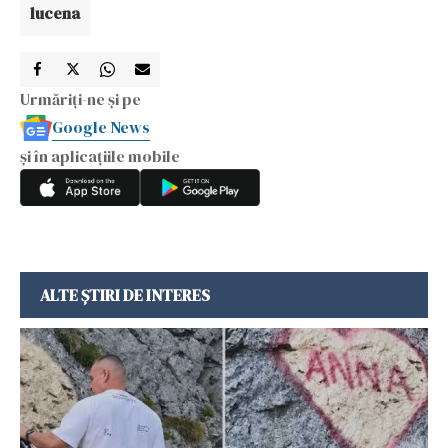
lucena
Urmăriți-ne și pe
Google News
și în aplicațiile mobile
ALTE ȘTIRI DE INTERES