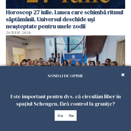
Horoscop 27 iulie. Lunea care schimbă ritmul
săptămânii. Universul deschide uși
neașteptate pentru unele zodii
26 IULIE 2026
SONDAJ DE OPINIE
Este important pentru dvs. că circulăm liber în
spațiul Schengen, fără control la granițe?
Accidente, spitalizare sau alte urgențe?
Consulatul României la Roma promite
Da
Nu
intervenții în doar 24 de ore
26 IULIE 2026