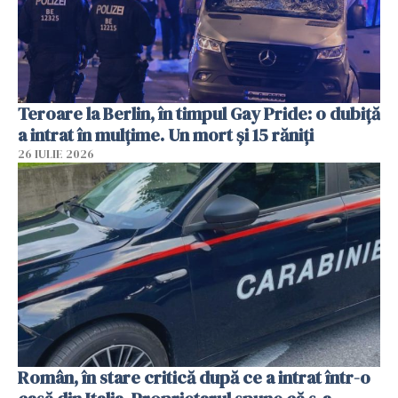
Teroare la Berlin, în timpul Gay Pride: o dubiță
a intrat în mulțime. Un mort și 15 răniți
26 IULIE 2026
Român, în stare critică după ce a intrat într-o