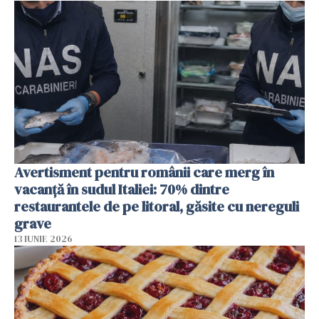
Avertisment pentru românii care merg în
vacanță în sudul Italiei: 70% dintre
restaurantele de pe litoral, găsite cu nereguli
grave
13 IUNIE 2026