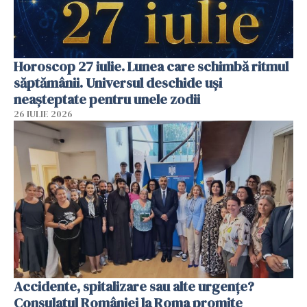
Horoscop 27 iulie. Lunea care schimbă ritmul
săptămânii. Universul deschide uși
neașteptate pentru unele zodii
26 IULIE 2026
Accidente, spitalizare sau alte urgențe?
Consulatul României la Roma promite