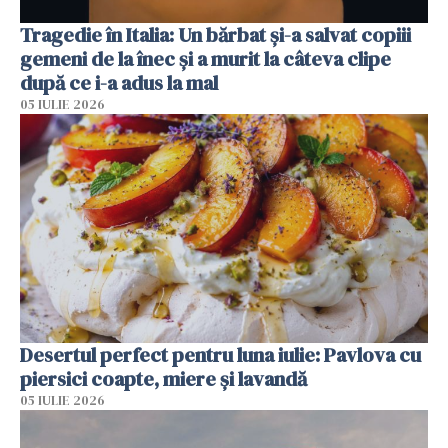
Tragedie în Italia: Un bărbat și-a salvat copiii
gemeni de la înec și a murit la câteva clipe
după ce i-a adus la mal
05 IULIE 2026
Desertul perfect pentru luna iulie: Pavlova cu
piersici coapte, miere și lavandă
05 IULIE 2026