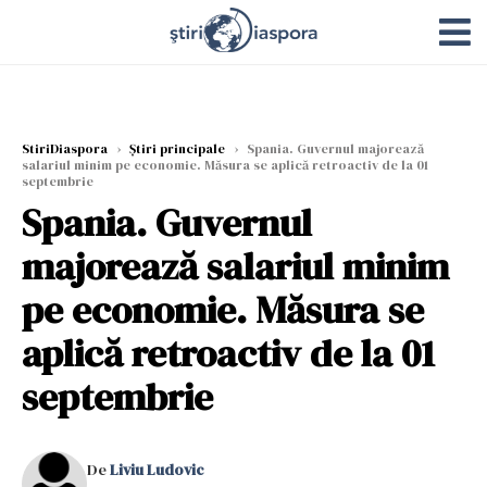
StiriDiaspora
›
Știri principale
›
Spania. Guvernul majorează
salariul minim pe economie. Măsura se aplică retroactiv de la 01
septembrie
Spania. Guvernul
majorează salariul minim
pe economie. Măsura se
aplică retroactiv de la 01
septembrie
De
Liviu Ludovic