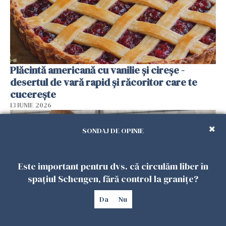
Plăcintă americană cu vanilie și cireșe -
desertul de vară rapid și răcoritor care te
cucerește
13 IUNIE 2026
SONDAJ DE OPINIE
Este important pentru dvs. că circulăm liber în
spațiul Schengen, fără control la granițe?
Da
Nu