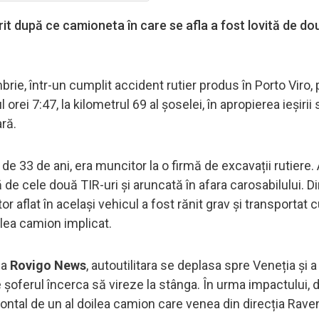
rit după ce camioneta în care se afla a fost lovită de do
rie, într-un cumplit accident rutier produs în Porto Viro, 
rei 7:47, la kilometrul 69 al șoselei, în apropierea ieșirii 
ară.
 de 33 de ani, era muncitor la o firmă de excavații rutiere
ă de cele două TIR-uri și aruncată în afara carosabilului. D
or aflat în același vehicul a fost rănit grav și transportat 
doilea camion implicat.
ia
Rovigo News
, autoutilitara se deplasa spre Veneția și a
e șoferul încerca să vireze la stânga. În urma impactului, 
rontal de un al doilea camion care venea din direcția Rave