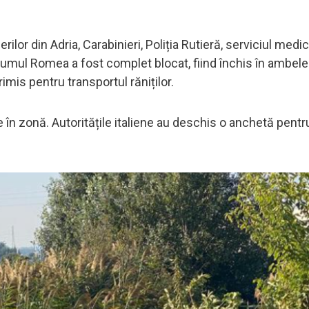
rilor din Adria, Carabinieri, Poliția Rutieră, serviciul medi
rumul Romea a fost complet blocat, fiind închis în ambele
rimis pentru transportul răniților.
 în zonă. Autoritățile italiene au deschis o anchetă pentru