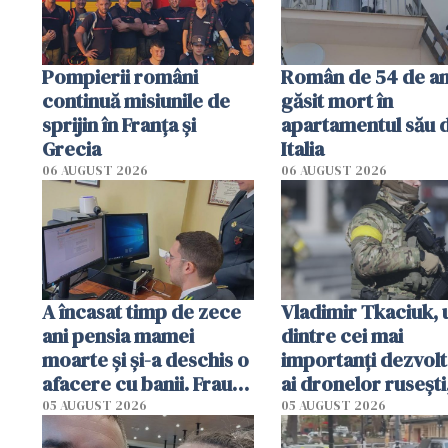
Pompierii români
Român de 54 de an
continuă misiunile de
găsit mort în
sprijin în Franţa şi
apartamentul său 
Grecia
Italia
06 AUGUST 2026
06 AUGUST 2026
A încasat timp de zece
Vladimir Tkaciuk, 
ani pensia mamei
dintre cei mai
moarte și și-a deschis o
importanți dezvolt
afacere cu banii. Frauda
ai dronelor rusești
de 230.000 de euro,
grav rănit într-un
05 AUGUST 2026
05 AUGUST 2026
descoperită de
atentat cu bombă