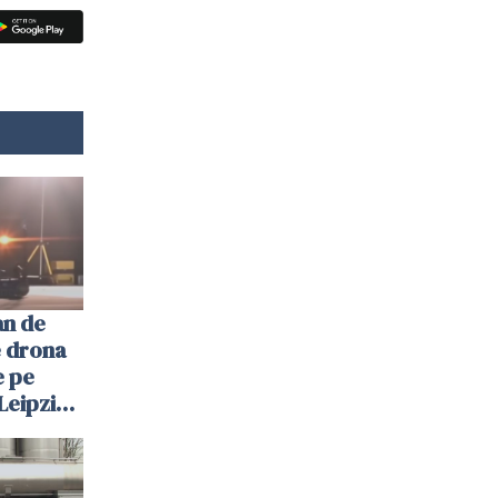
an de
e drona
e pe
Leipzig:
 atac