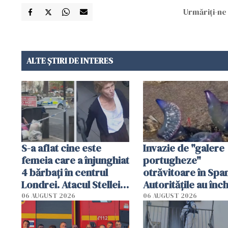
Urmăriți-ne 
ALTE ȘTIRI DE INTERES
S-a aflat cine este
Invazie de "galere
femeia care a înjunghiat
portugheze"
4 bărbați în centrul
otrăvitoare în Span
Londrei. Atacul Stellei,
Autoritățile au înch
de 44 de ani, explicat
mai multe plaje din
06 AUGUST 2026
06 AUGUST 2026
de anchetatori
Sebastian