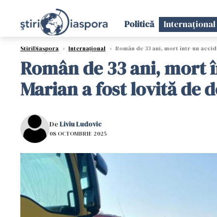
Politică
Internațional
StiriDiaspora
›
Internațional
›
Român de 33 ani, mort într-un accide
Român de 33 ani, mort în
Marian a fost lovită de 
De
Liviu Ludovic
08 OCTOMBRIE 2025