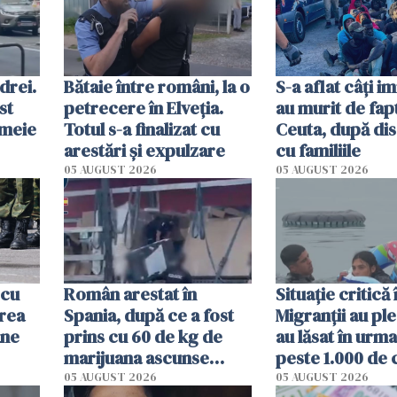
Londra
obiect
drei.
Bătaie între români, la o
S-a aflat câți i
st
petrecere în Elveția.
au murit de fapt
emeie
Totul s-a finalizat cu
Ceuta, după dis
arestări și expulzare
cu familiile
05 AUGUST 2026
05 AUGUST 2026
 cu
Român arestat în
Situație critică
rea
Spania, după ce a fost
Migranții au ple
ane
prins cu 60 de kg de
au lăsat în urma
marijuana ascunse
peste 1.000 de c
printre electrocasnice
Centrele de pr
05 AUGUST 2026
05 AUGUST 2026