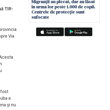
Migranții au plecat, dar au lăsat
în urma lor peste 1.000 de copii.
uă TIR-
Centrele de protecție sunt
sufocate
provincia
spre Via
. Acesta
in
cu
 fost
duba a
nna și nu