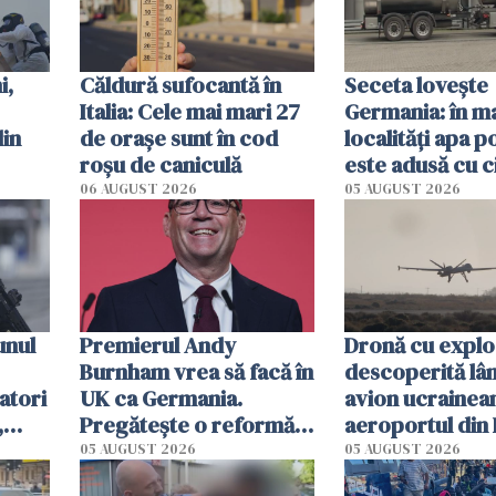
i,
Căldură sufocantă în
Seceta lovește
Italia: Cele mai mari 27
Germania: în m
din
de orașe sunt în cod
localități apa p
roșu de caniculă
este adusă cu c
de lapte. Autori
06 AUGUST 2026
05 AUGUST 2026
impun restricți
consum
unul
Premierul Andy
Dronă cu exploz
Burnham vrea să facă în
descoperită lâ
atori
UK ca Germania.
avion ucrainea
,
Pregătește o reformă
aeroportul din 
radicală și puterea ar
Un avion DHL s
05 AUGUST 2026
05 AUGUST 2026
urma să se mute de la
ciocnit în aer c