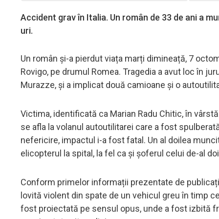
Accident grav în Italia. Un român de 33 de ani a mu
uri.
Un român și-a pierdut viața marți dimineață, 7 octomb
Rovigo, pe drumul Romea. Tragedia a avut loc în jurul o
Murazze, și a implicat două camioane și o autoutilit
Victima, identificată ca Marian Radu Chitic, în vârstă
se afla la volanul autoutilitarei care a fost spulberat
nefericire, impactul i-a fost fatal. Un al doilea muncit
elicopterul la spital, la fel ca și șoferul celui de-al 
Conform primelor informații prezentate de publicaț
lovită violent din spate de un vehicul greu în timp c
fost proiectată pe sensul opus, unde a fost izbită f