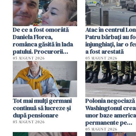
autorități
De ce a fost omorâtă
Atac în centrul Lon
Daniela Florea,
Patru bărbați au fo
românca găsită în lada
înjunghiați, iar o f
patului. Procurorii
a fost arestată
italieni i-au reconstituit
05 AUGUST 2026
05 AUGUST 2026
ultimele momente din
viață
Tot mai mulți germani
Polonia negociază
continuă să lucreze și
Washingtonul crea
după pensionare
unor baze americ
permanente pe
05 AUGUST 2026
teritoriul său
05 AUGUST 2026