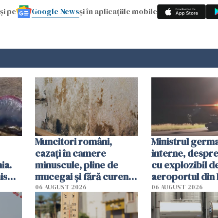
Google News
și pe
și în aplicațiile mobile
Muncitori români,
Ministrul germ
cazați în camere
interne, despr
ia.
minuscule, pline de
cu explozibil d
is
mucegai și fără curent.
aeroportul din 
 San
Inspectorii primăriei
Un "scenariu de
06 AUGUST 2026
06 AUGUST 2026
din Germania i-au
hibrid"
evacuat pe loc