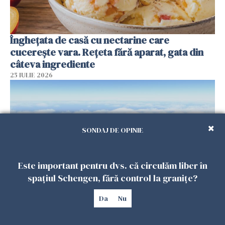
Înghețata de casă cu nectarine care
cucerește vara. Rețeta fără aparat, gata din
câteva ingrediente
25 IULIE 2026
SONDAJ DE OPINIE
Este important pentru dvs. că circulăm liber în
spațiul Schengen, fără control la granițe?
Da
Nu
Încă o dronă a fost doborâtă de un F-16
românesc după ce a intrat ilegal în spațiul