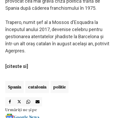
provocat cea mai gravă criză politică trăită de
Spania după căderea franchismului în 1975.
Trapero, numit şef al a Mossos d'Esquadra la
începutul anului 2017, devenise celebru pentru
gestionarea atentatelor jihadiste la Barcelona şi
într-un alt oraş catalan în august acelaşi an, potrivit
Agerpres.
[citeste si]
Spania
catalonia
politie
Urmăriți-ne și pe
Google News