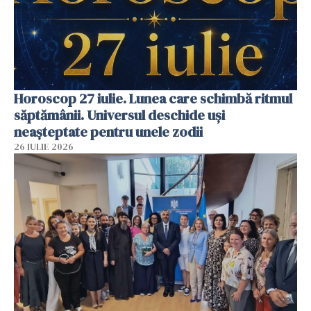
Horoscop 27 iulie. Lunea care schimbă ritmul
săptămânii. Universul deschide uși
neașteptate pentru unele zodii
26 IULIE 2026