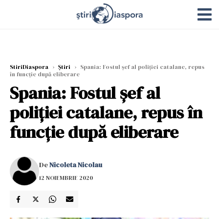
StiriDiaspora
›
Știri
›
Spania: Fostul şef al poliţiei catalane, repus
în funcţie după eliberare
Spania: Fostul şef al
poliţiei catalane, repus în
funcţie după eliberare
De
Nicoleta Nicolau
12 NOIEMBRIE 2020