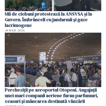
Mii de ciobani protestează la ANSVSA și la
Guvern. Îmbrânceli cu jandarmii și gaze
lacrimogene
30 IULIE 2026
Percheziții pe aeroportul Otopeni. Angajații
unei mari companii aeriene furau parfumuri,
ceasuri și mâncarea destinată vânzării