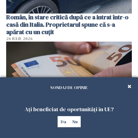
Român, în stare critică după ce a intrat într-o
casă din Italia. Proprietarul spune că s-a
apărat cu un cuțit
26 IULIE 2026
SONDAJ DE OPINIE
Ați beneficiat de oportunități în UE?
Menajere și îngrijitori, în vizorul Fiscului din
Da
Nu
Italia. Aproape 500.000 de euro din venituri,
ascunși de autorități
26 IULIE 2026