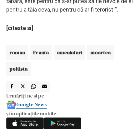
tabără, este pentru că s-ar putea să fie nevoie de el
pentru a tăia ceva, nu pentru că ar fi terorist!“.
[citeste si]
roman
Franta
amenintari
moartea
poltista
Urmăriți-ne și pe
Google News
și în aplicațiile mobile