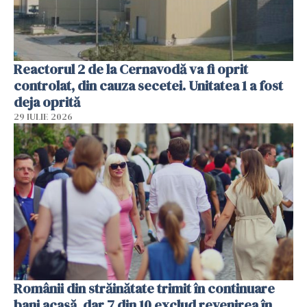
Reactorul 2 de la Cernavodă va fi oprit
controlat, din cauza secetei. Unitatea 1 a fost
deja oprită
29 IULIE 2026
Românii din străinătate trimit în continuare
bani acasă, dar 7 din 10 exclud revenirea în