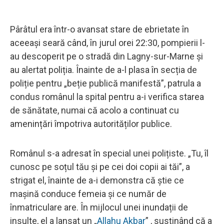
Pârâtul era într-o avansat stare de ebrietate în
aceeași seară când, în jurul orei 22:30, pompierii l-
au descoperit pe o stradă din Lagny-sur-Marne și
au alertat poliția. Înainte de a-l plasa în secția de
poliție pentru „beție publică manifestă”, patrula a
condus românul la spital pentru a-i verifica starea
de sănătate, numai că acolo a continuat cu
amenințări împotriva autorităților publice.
Românul s-a adresat în special unei polițiste. „Tu, îl
cunosc pe soțul tău și pe cei doi copii ai tăi”, a
strigat el, înainte de a-i demonstra că știe ce
mașină conduce femeia și ce număr de
înmatriculare are. În mijlocul unei inundații de
insulte, el a lansat un „
Allahu Akbar
” , susținând că a