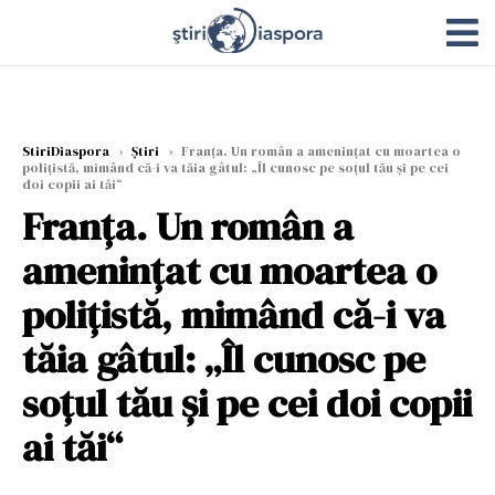
StiriDiaspora
›
Știri
›
Franța. Un român a amenințat cu moartea o
polițistă, mimând că-i va tăia gâtul: „Îl cunosc pe soțul tău și pe cei
doi copii ai tăi“
Franța. Un român a
amenințat cu moartea o
polițistă, mimând că-i va
tăia gâtul: „Îl cunosc pe
soțul tău și pe cei doi copii
ai tăi“