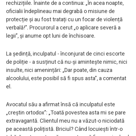
rechizițiile. Înainte de a continua: „În acea noapte,
oficialii îndeplineau mai degrabă o misiune de
protecție și au fost tratați cu un focar de violență
verbală!”. Procurorul a cerut „o aplicare severă a
legii”, și anume opt luni de închisoare.
La ședință, inculpatul - înconjurat de cinci escorte
de poliție - a susținut că nu-și amintește nimic, nici
insulte, nici amenințări: „Dar poate, din cauza
alcoolului, este posibil să fi spus asta”, a comentat
el.
Avocatul său a afirmat însă că inculpatul este
„creștin ortodox”: „Toată povestea asta mi se pare
extravagantă. Clientul meu nu a văzut-o niciodată
pe această polițistă. Briciul? Când locuiești într-o