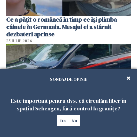
Ce a pățit o româncă în timp ce își plimba
câinele în Germania. Mesajul ei a stârnit
dezbateri aprinse
25 IULIE 2026
SONDAJ DE OPINIE
Este important pentru dvs. că circulăm liber în
spațiul Schengen, fără control la granițe?
Româncă din Italia, acuzată că și-a lăsat copiii
Da
Nu
singuri în casă pentru a merge la mall. Vecinii
au dat alarma