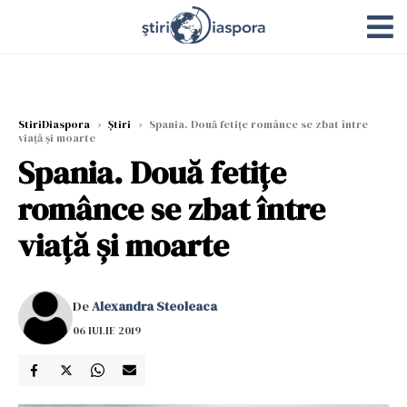
StiriDiaspora
›
Știri
›
Spania. Două fetițe românce se zbat între
viață și moarte
Spania. Două fetițe
românce se zbat între
viață și moarte
De
Alexandra Steoleaca
06 IULIE 2019