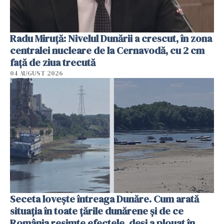
Radu Miruţă: Nivelul Dunării a crescut, în zona
centralei nucleare de la Cernavodă, cu 2 cm
faţă de ziua trecută
04 AUGUST 2026
Seceta lovește întreaga Dunăre. Cum arată
situația în toate țările dunărene și de ce
România resimte efectele, deși a plouat în