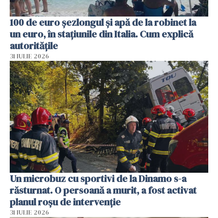
100 de euro șezlongul și apă de la robinet la
un euro, în stațiunile din Italia. Cum explică
autoritățile
31 IULIE 2026
Un microbuz cu sportivi de la Dinamo s-a
răsturnat. O persoană a murit, a fost activat
planul roșu de intervenție
31 IULIE 2026