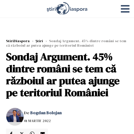
StiriDiaspora
›
Știri
›
Sondaj Argument. 45% dintre români se tem
că războiul ar putea ajunge pe teritoriul României
Sondaj Argument. 45%
dintre români se tem că
războiul ar putea ajunge
pe teritoriul României
De
Bogdan Bolojan
01 MARTIE 2022