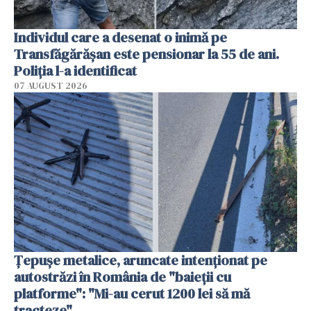
Individul care a desenat o inimă pe
Transfăgărășan este pensionar la 55 de ani.
Poliția l-a identificat
07 AUGUST 2026
Țepușe metalice, aruncate intenționat pe
autostrăzi în România de "baieții cu
platforme": "Mi-au cerut 1200 lei să mă
tracteze"