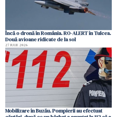
Încă o dronă în România. RO-ALERT în Tulcea.
Două avioane ridicate de la sol
27 IULIE 2026
Mobilizare în Buzău. Pompierii au efectuat
căutări, după ce un bărbat a anunțat la 112 că a