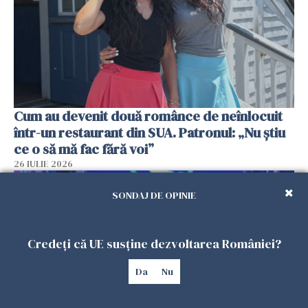
Cum au devenit două românce de neînlocuit
într-un restaurant din SUA. Patronul: „Nu știu
ce o să mă fac fără voi”
26 IULIE 2026
SONDAJ DE OPINIE
Credeți că UE susține dezvoltarea României?
Da
Nu