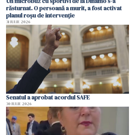
Un microbuz cu sportivi de la Dinamo s-a
răsturnat. O persoană a murit, a fost activat
planul roșu de intervenție
31 IULIE 2026
Senatul a aprobat acordul SAFE
30 IULIE 2026