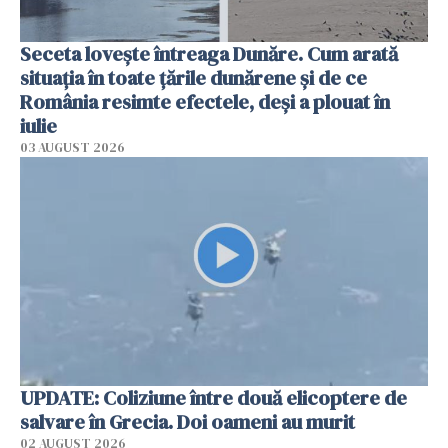
Seceta lovește întreaga Dunăre. Cum arată
situația în toate țările dunărene și de ce
România resimte efectele, deși a plouat în
iulie
03 AUGUST 2026
UPDATE: Coliziune între două elicoptere de
salvare în Grecia. Doi oameni au murit
02 AUGUST 2026