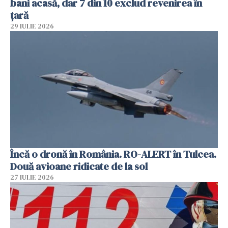
bani acasă, dar 7 din 10 exclud revenirea în
țară
29 IULIE 2026
Încă o dronă în România. RO-ALERT în Tulcea.
Două avioane ridicate de la sol
27 IULIE 2026