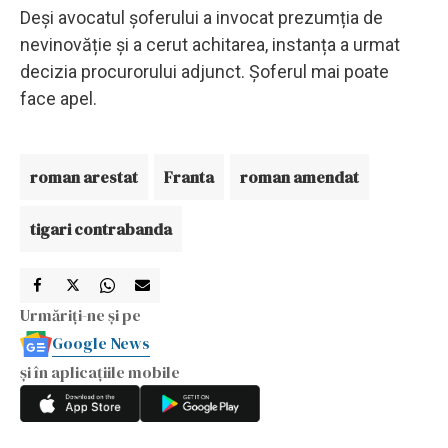
Deși avocatul șoferului a invocat prezumția de
nevinovăție și a cerut achitarea, instanța a urmat
decizia procurorului adjunct. Șoferul mai poate
face apel.
roman arestat
Franta
roman amendat
tigari contrabanda
Urmăriți-ne și pe
Google News
și în aplicațiile mobile