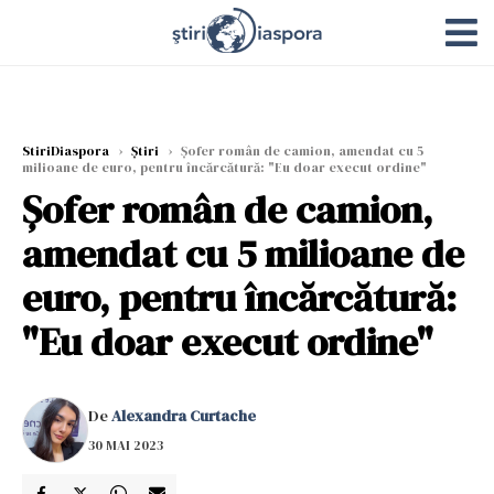
StiriDiaspora
›
Știri
›
Șofer român de camion, amendat cu 5
milioane de euro, pentru încărcătură: "Eu doar execut ordine"
Șofer român de camion,
amendat cu 5 milioane de
euro, pentru încărcătură:
"Eu doar execut ordine"
De
Alexandra Curtache
30 MAI 2023