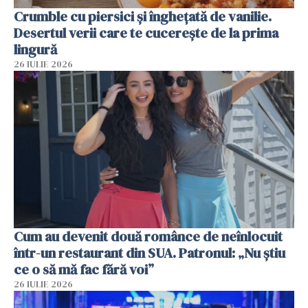
Crumble cu piersici și înghețată de vanilie.
Desertul verii care te cucerește de la prima
lingură
26 IULIE 2026
Cum au devenit două românce de neînlocuit
într-un restaurant din SUA. Patronul: „Nu știu
ce o să mă fac fără voi”
26 IULIE 2026