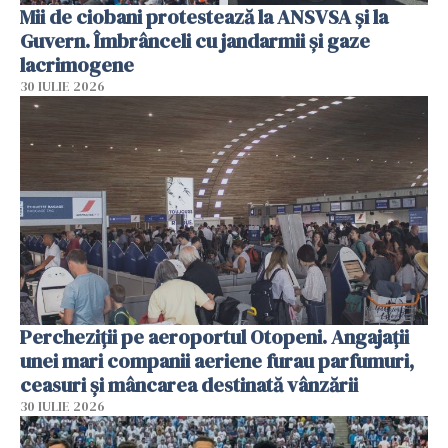
Mii de ciobani protestează la ANSVSA și la
Guvern. Îmbrânceli cu jandarmii și gaze
lacrimogene
30 IULIE 2026
Percheziții pe aeroportul Otopeni. Angajații
unei mari companii aeriene furau parfumuri,
ceasuri și mâncarea destinată vânzării
30 IULIE 2026