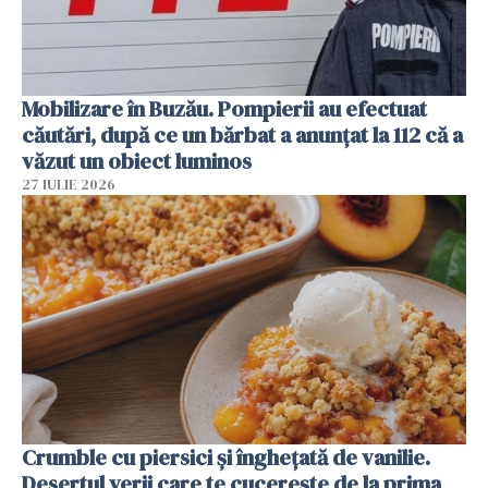
Mobilizare în Buzău. Pompierii au efectuat
căutări, după ce un bărbat a anunțat la 112 că a
văzut un obiect luminos
27 IULIE 2026
Crumble cu piersici și înghețată de vanilie.
Desertul verii care te cucerește de la prima