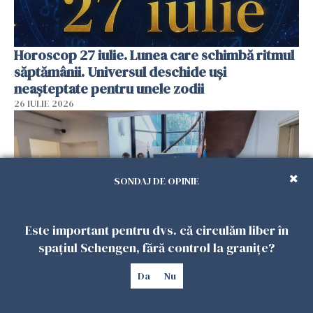
Horoscop 27 iulie. Lunea care schimbă ritmul
săptămânii. Universul deschide uși
neașteptate pentru unele zodii
26 IULIE 2026
SONDAJ DE OPINIE
Este important pentru dvs. că circulăm liber în
spațiul Schengen, fără control la granițe?
Da
Nu
Accidente, spitalizare sau alte urgențe?
Consulatul României la Roma promite
intervenții în doar 24 de ore