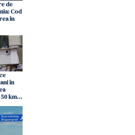
re de
ania: Cod
rea în
ce
ani în
ea
e 50 km/h
 la