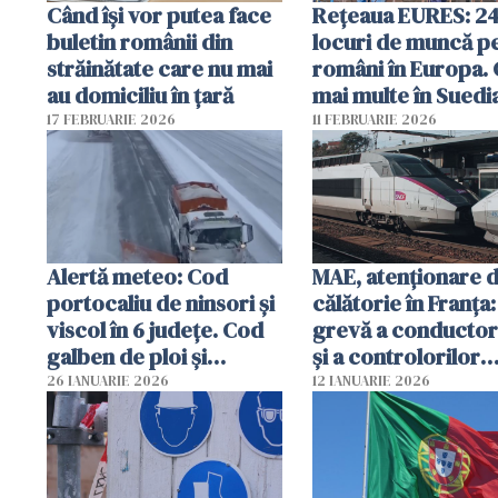
Când își vor putea face
Rețeaua EURES: 2
buletin românii din
locuri de muncă p
străinătate care nu mai
români în Europa. 
au domiciliu în țară
mai multe în Suedi
Norvegia și Irlanda
17 FEBRUARIE 2026
11 FEBRUARIE 2026
Alertă meteo: Cod
MAE, atenționare 
portocaliu de ninsori şi
călătorie în Franța:
viscol în 6 judeţe. Cod
grevă a conductor
galben de ploi şi
şi a controlorilor
lapoviţă în 14 judeţe
feroviari
26 IANUARIE 2026
12 IANUARIE 2026