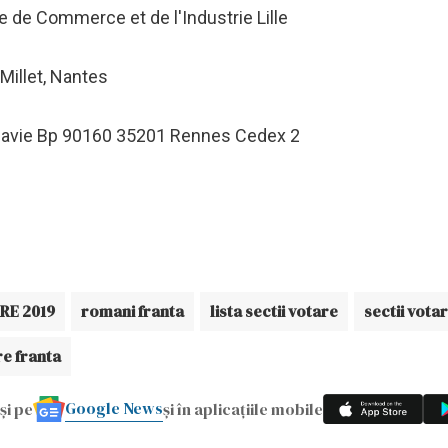
 de Commerce et de l'Industrie Lille
 Millet, Nantes
slavie Bp 90160 35201 Rennes Cedex 2
RE 2019
romani franta
lista sectii votare
sectii vota
re franta
Google News
și pe
și în aplicațiile mobile