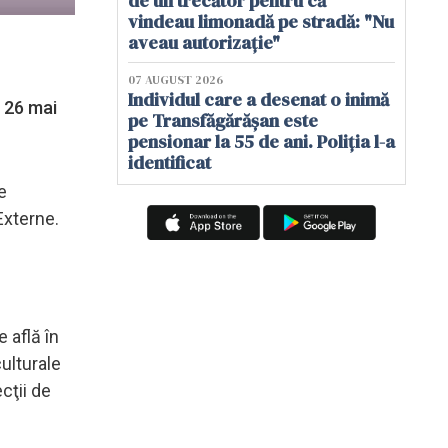
de un trecător pentru că
vindeau limonadă pe stradă: "Nu
aveau autorizație"
07 AUGUST 2026
Individul care a desenat o inimă
e 26 mai
pe Transfăgărășan este
pensionar la 55 de ani. Poliția l-a
identificat
e
Externe.
 află în
culturale
cţii de