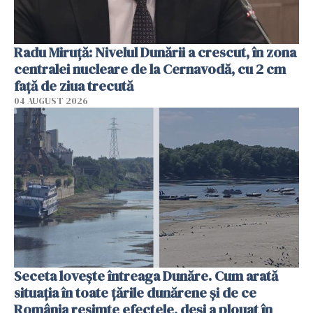
Radu Miruţă: Nivelul Dunării a crescut, în zona
centralei nucleare de la Cernavodă, cu 2 cm
faţă de ziua trecută
04 AUGUST 2026
Seceta lovește întreaga Dunăre. Cum arată
situația în toate țările dunărene și de ce
România resimte efectele, deși a plouat în