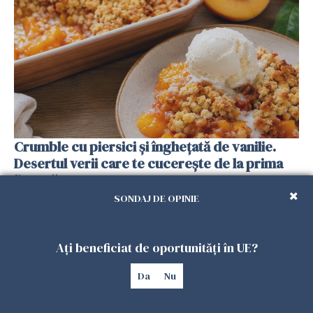
Crumble cu piersici și înghețată de vanilie.
Desertul verii care te cucerește de la prima
lingură
26 IULIE 2026
SONDAJ DE OPINIE
Ați beneficiat de oportunități în UE?
Da
Nu