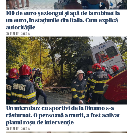
100 de euro șezlongul și apă de la robinet la
un euro, în stațiunile din Italia. Cum explică
autoritățile
31 IULIE 2026
Un microbuz cu sportivi de la Dinamo s-a
răsturnat. O persoană a murit, a fost activat
planul roșu de intervenție
31 IULIE 2026