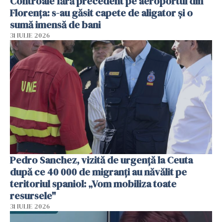
Controale fără precedent pe aeroportul din
Florența: s-au găsit capete de aligator și o
sumă imensă de bani
31 IULIE 2026
Pedro Sanchez, vizită de urgență la Ceuta
după ce 40 000 de migranți au năvălit pe
teritoriul spaniol: „Vom mobiliza toate
resursele"
31 IULIE 2026