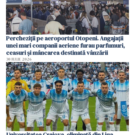
Percheziții pe aeroportul Otopeni. Angajații
unei mari companii aeriene furau parfumuri,
ceasuri și mâncarea destinată vânzării
30 IULIE 2026
Universitatea Craiova, eliminată din Liga