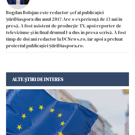
Bogdan Bolojan este redactor-șef al publicației
ȘtiriDiaspora din anul 2017.Are o experiență de 13 ani în
presă. A fost asistent de producție TV, apoi reporter de
televiziune și în final drumul l-a dus în presa scrisă. A fost
timp de doi ani redactor la DCNews.ro, iar apoi a preluat
proiectul publicației ȘtiriDiaspora.ro.
ALTE ȘTIRI DE INTERES