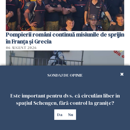
Pompierii români continuă misiunile de sprijin
în Franţa şi Grecia
06 AUGUST 2026
SONDAJ DE OPINIE
Este important pentru dvs. că circulăm liber în
spațiul Schengen, fără control la granițe?
Da
Nu
Român de 54 de ani, găsit mort în
apartamentul său din Italia