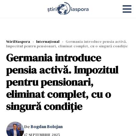
StiriDiaspora
›
Internațional
›
Germania introduce pensia activă.
Impozitul pentru pensionari, eliminat complet, cu o singură condiție
Germania introduce
pensia activă. Impozitul
pentru pensionari,
eliminat complet, cu o
singură condiție
De
Bogdan Bolojan
17 SEPTEMBRIE 2025