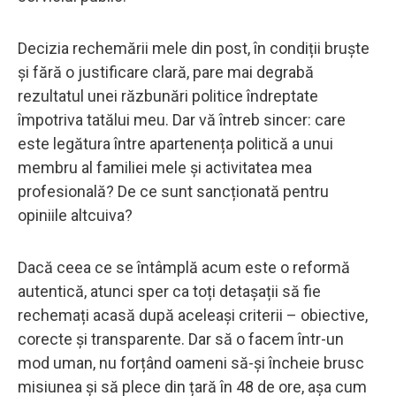
Decizia rechemării mele din post, în condiții bruște
și fără o justificare clară, pare mai degrabă
rezultatul unei răzbunări politice îndreptate
împotriva tatălui meu. Dar vă întreb sincer: care
este legătura între apartenența politică a unui
membru al familiei mele și activitatea mea
profesională? De ce sunt sancționată pentru
opiniile altcuiva?
Dacă ceea ce se întâmplă acum este o reformă
autentică, atunci sper ca toți detașații să fie
rechemați acasă după aceleași criterii – obiective,
corecte și transparente. Dar să o facem într-un
mod uman, nu forțând oameni să-și încheie brusc
misiunea și să plece din țară în 48 de ore, așa cum