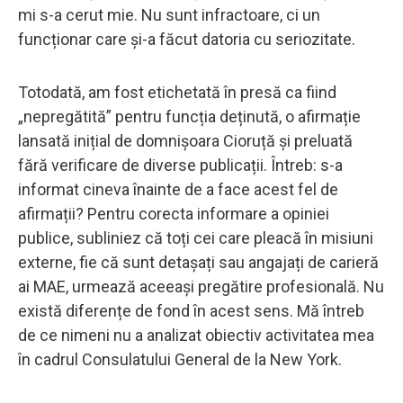
mi s-a cerut mie. Nu sunt infractoare, ci un
funcționar care și-a făcut datoria cu seriozitate.
Totodată, am fost etichetată în presă ca fiind
„nepregătită” pentru funcția deținută, o afirmație
lansată inițial de domnișoara Cioruță și preluată
fără verificare de diverse publicații. Întreb: s-a
informat cineva înainte de a face acest fel de
afirmații? Pentru corecta informare a opiniei
publice, subliniez că toți cei care pleacă în misiuni
externe, fie că sunt detașați sau angajați de carieră
ai MAE, urmează aceeași pregătire profesională. Nu
există diferențe de fond în acest sens. Mă întreb
de ce nimeni nu a analizat obiectiv activitatea mea
în cadrul Consulatului General de la New York.