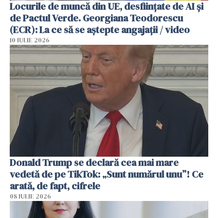
Locurile de muncă din UE, desființate de AI și
de Pactul Verde. Georgiana Teodorescu
(ECR): La ce să se aștepte angajații / video
10 IULIE 2026
Donald Trump se declară cea mai mare
vedetă de pe TikTok: „Sunt numărul unu”! Ce
arată, de fapt, cifrele
08 IULIE 2026