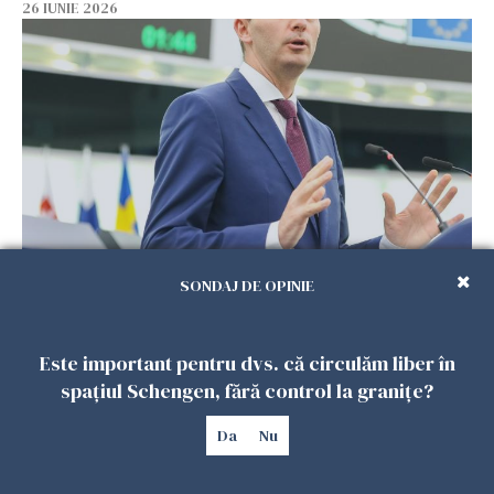
26 IUNIE 2026
USR, PNL şi UDMR îl propun pe Siegfried
SONDAJ DE OPINIE
Mureşan pentru funcţia de prim-ministru
26 IUNIE 2026
Este important pentru dvs. că circulăm liber în
spațiul Schengen, fără control la granițe?
Da
Nu