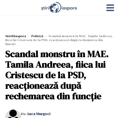
StiriDiaspora
›
Politică
›
Scandal monstru în MAE. Tamila Andreea,
fiica lui Cristescu de la PSD, reacționează după rechemarea din
funcție
Scandal monstru în MAE.
Tamila Andreea, fiica lui
Cristescu de la PSD,
reacționează după
rechemarea din funcție
De
Anca Murgoci